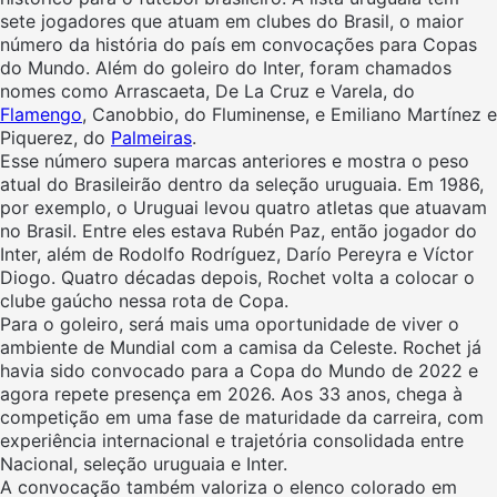
sete jogadores que atuam em clubes do Brasil, o maior
número da história do país em convocações para Copas
do Mundo. Além do goleiro do Inter, foram chamados
nomes como Arrascaeta, De La Cruz e Varela, do
Flamengo
, Canobbio, do Fluminense, e Emiliano Martínez e
Piquerez, do
Palmeiras
.
Esse número supera marcas anteriores e mostra o peso
atual do Brasileirão dentro da seleção uruguaia. Em 1986,
por exemplo, o Uruguai levou quatro atletas que atuavam
no Brasil. Entre eles estava Rubén Paz, então jogador do
Inter, além de Rodolfo Rodríguez, Darío Pereyra e Víctor
Diogo. Quatro décadas depois, Rochet volta a colocar o
clube gaúcho nessa rota de Copa.
Para o goleiro, será mais uma oportunidade de viver o
ambiente de Mundial com a camisa da Celeste. Rochet já
havia sido convocado para a Copa do Mundo de 2022 e
agora repete presença em 2026. Aos 33 anos, chega à
competição em uma fase de maturidade da carreira, com
experiência internacional e trajetória consolidada entre
Nacional, seleção uruguaia e Inter.
A convocação também valoriza o elenco colorado em