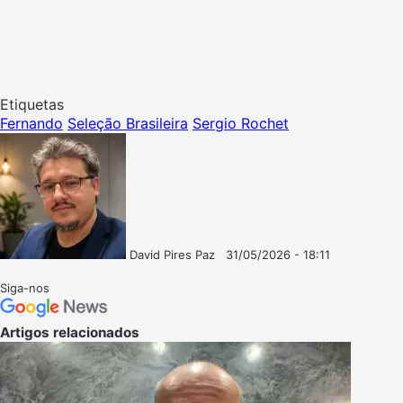
Etiquetas
Fernando
Seleção Brasileira
Sergio Rochet
David Pires Paz
31/05/2026 - 18:11
Follow
Mande
on
um
Siga-nos
X
e-
mail
Artigos relacionados