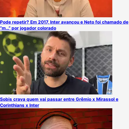
Pode repetir? Em 2017, Inter avançou e Neto foi chamado de
“m…” por jogador colorado
Sobis crava quem vai passar entre Grêmio x Mirassol e
Corinthians x Inter