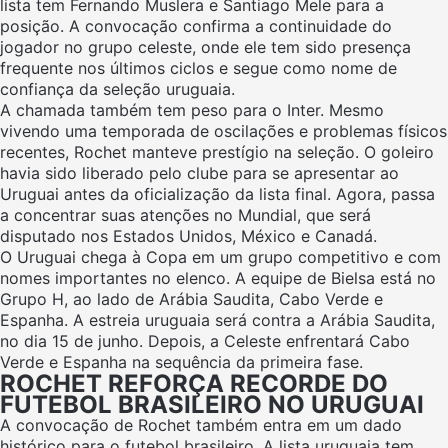
lista tem Fernando Muslera e Santiago Mele para a
posição. A convocação confirma a continuidade do
jogador no grupo celeste, onde ele tem sido presença
frequente nos últimos ciclos e segue como nome de
confiança da seleção uruguaia.
A chamada também tem peso para o Inter. Mesmo
vivendo uma temporada de oscilações e problemas físicos
recentes, Rochet manteve prestígio na seleção. O goleiro
havia sido liberado pelo clube para se apresentar ao
Uruguai antes da oficialização da lista final. Agora, passa
a concentrar suas atenções no Mundial, que será
disputado nos Estados Unidos, México e Canadá.
O Uruguai chega à Copa em um grupo competitivo e com
nomes importantes no elenco. A equipe de Bielsa está no
Grupo H, ao lado de Arábia Saudita, Cabo Verde e
Espanha. A estreia uruguaia será contra a Arábia Saudita,
no dia 15 de junho. Depois, a Celeste enfrentará Cabo
Verde e Espanha na sequência da primeira fase.
ROCHET REFORÇA RECORDE DO
FUTEBOL BRASILEIRO NO URUGUAI
A convocação de Rochet também entra em um dado
histórico para o futebol brasileiro. A lista uruguaia tem