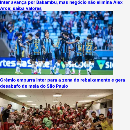
Inter avança por Bakambu, mas negócio não elimina Álex
Arce; saiba valores
Grêmio empurra Inter para a zona do rebaixamento e gera
desabafo de meia do São Paulo