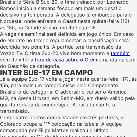
Brasileiro Série B Sub-20, o time treinado por Leonardo
Ramos iniciou a semana focado em mais um desafio
decisivo na temporada. A delegação já embarcou para o
Nordeste, onde enfrenta o Ceará nesta quinta-feira (18),
às 15h, na Cidade Vozão, em Itaitinga-CE.
A vaga na semifinal será definida em jogo único. Em caso
de empate no tempo regulamentar, a classificação será
decidida nos pênaltis. A partida terá transmissão da
Vozão TV. O time Sub-20 vive bom momento e
também
vem de vitória fora de casa sobre o Grêmio
na ida da semi
do Gauchão da categoria.
INTER SUB-17 EM CAMPO
Já a equipe Sub-17 volta a jogar nesta quarta-feira (17), às
15h, para mais um compromisso pelo Campeonato
Brasileiro da categoria. O adversário vai ser o América-
MG, na Arena Urbsan, em Betim-MG, em duelo válido pela
quarta rodada da competição. A partida não terá
transmissão.
Com quatro pontos conquistados em três partidas, o
Colorado ocupa a 11ª colocação na tabela. A equipe
comandada por Filipe Mattos realizou o último
treinamento no CT de Alvorada na segunda-feira e em