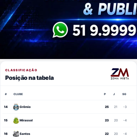
CLASSIFICAÇÃO
Posição na tabela
#
CLUBE
P
J
SG
14
Grêmio
25
21
-3
15
Mirassol
23
20
-4
16
Santos
22
20
-4