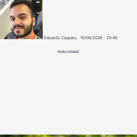
Eduardo Caspary
16/06/2026 - 20:45
Follow
Mande
on
um
PUBLICIDADE
X
e-
mail