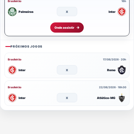
Brasileirão
16h
x
Palmeiras
Inter
Onde assistir
PRÓXIMOS JOGOS
Brasileirão
17/08/2026 · 20h
x
Inter
Remo
Brasileirão
22/08/2026 · 18h30
x
Inter
Atlético-MG