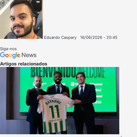
Eduardo Caspary
16/06/2026 - 20:45
Follow
Mande
on
um
Siga-nos
X
e-
mail
Artigos relacionados