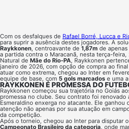
Com os desfalques de
Rafael Borré, Lucca e R
para suprir a ausência destes jogadores. A sol
Raykkonen
, centroavante de
1,87m
de apena
a partida contra o Maracanã, nesta terça-feira,
Natural de
Mãe do Rio-PA
, Raykkonen pertenc
janeiro de 2026, com opção de compra ao fina
atuar como extrema, chegou ao Inter em fever
equipe de base, com
5 gols marcados
e uma as
RAYKKONEN É PROMESSA DO FUTEBO
Raykkonen começou sua trajetória no Goiás ao
promessa no clube. Seu contrato foi renovado
Esmeraldino enxerga no atacante. Ele ganhou
atenção não apenas por sua atuação em camp
da competição.
Após o torneio, chegou ao Inter para disputar 
Campeonato Brasileiro da categoria
, onde ma