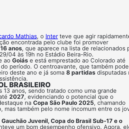
icardo Mathias
, o
Inter
teve que agir rapidament
ução encontrada pelo clube foi promover
s
16 anos
, que aparece na lista de relacionados 
 29/04 às 19h no Estádio Beira-Rio.
e ao
Goiás
e está emprestado ao Colorado até
l do período. O centroavante, que também pode
eiro deste ano e já soma
8 partidas
disputadas 
sistência.
L BRASILEIRO
s 13 anos, sendo tratado como uma grande
 até
2027
, evidenciando o potencial que o
 destaque na
Copa São Paulo 2025
, chamando
o, mas também pelo nome incomum entre os jo
o
Gauchão Juvenil, Copa do Brasil Sub-17 e o
nteve um bom desempenho ofensivo. Agora, el