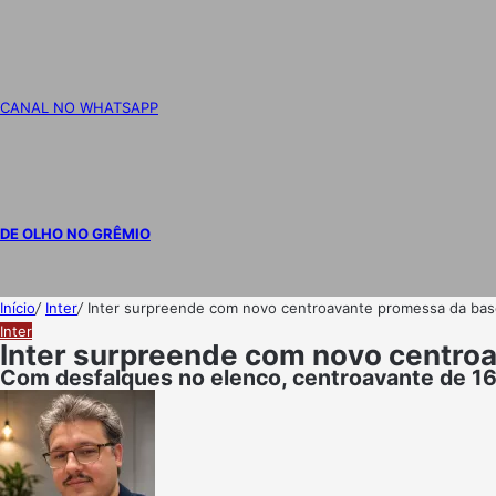
CANAL NO WHATSAPP
DE OLHO NO GRÊMIO
Início
/
Inter
/
Inter surpreende com novo centroavante promessa da base
Inter
Inter surpreende com novo centroa
Com desfalques no elenco, centroavante de 16 a