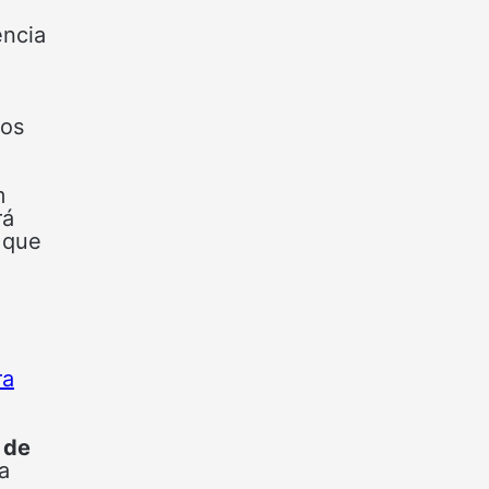
ência
dos
m
rá
l que
ra
 de
a