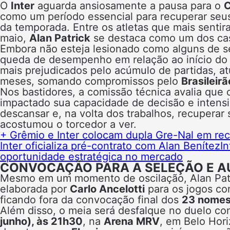
O
Inter
aguarda ansiosamente a pausa para o
C
como um período essencial para recuperar seus
da temporada. Entre os atletas que mais sentir
maio,
Alan Patrick
se destaca como um dos ca
Embora não esteja lesionado como alguns de s
queda de desempenho em relação ao início do 
mais prejudicados pelo acúmulo de partidas, 
meses, somando compromissos pelo
Brasileir
Nos bastidores, a comissão técnica avalia que
impactado sua capacidade de decisão e intens
descansar e, na volta dos trabalhos, recuperar 
acostumou o torcedor a ver.
+ Grêmio e Inter colocam dupla Gre-Nal em rec
Inter oficializa pré-contrato com Alan Benítez
I
oportunidade estratégica no mercado
CONVOCAÇÃO PARA A SELEÇÃO E A
Mesmo em um momento de oscilação, Alan Patri
elaborada por
Carlo Ancelotti
para os jogos co
ficando fora da convocação final dos
23 nome
Além disso, o meia será desfalque no duelo co
junho), às 21h30
, na
Arena MRV
, em Belo Hor