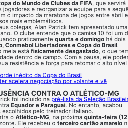
opa do Mundo de Clubes da FIFA
, que servirá
 jogadores e reorganizar a equipe para a sequ
am o impacto da maratona de jogos entre abril e
sos mais emblemáticos.
eus colegas, Alan Patrick tem apresentado uma
ano. O clube entende que o camisa 10 foi um 
atuando praticamente
quarta e domingo
há dois
ão, Conmebol Libertadores e Copa do Brasil
.
 o meia está
fisicamente desgastado
, o que te
idade dentro de campo. Com a pausa, ele pode
sua resistência e força para retomar o alto níve
orde inédito da Copa do Brasil
nter acelera negociação por volante e vê
USÊNCIA CONTRA O ATLÉTICO-MG
ck foi incluído na
pré-lista da Seleção Brasilei
ntra
Equador e Paraguai
. No entanto, acabou
s
escolhidos pelo treinador italiano.
ntra o
Atlético-MG
, na próxima
quinta-feira (12
izonte. Ele recebeu o
terceiro cartão amarelo
n