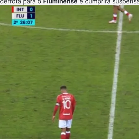
derrota para o
Fluminense
e cumprirá suspensã