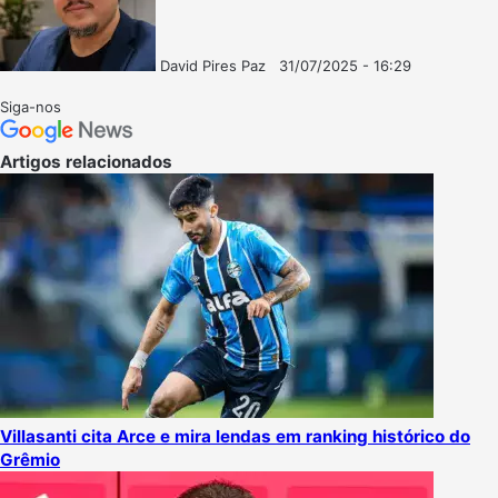
David Pires Paz
31/07/2025 - 16:29
Follow
Mande
on
um
Siga-nos
X
e-
mail
Artigos relacionados
Villasanti cita Arce e mira lendas em ranking histórico do
Grêmio