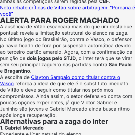
ambas as competições serem regidas pela
CBF
.
Neto rebate críticas de Vitão sobre arbitragem: “Porcaria é
você”
ALERTA PARA ROGER MACHADO
A ausência de Vitão escancara mais do que um desfalque
pontual: revela a limitação estrutural do elenco na zaga.
No último jogo do Brasileirão, contra o Vasco, o defensor
já havia ficado de fora por suspensão automática devido
ao terceiro cartão amarelo. Agora, com a confirmação da
punição de
dois jogos pelo STJD
, o Inter terá que se virar
sem seu principal zagueiro nas partidas contra
São Paulo
e
Bragantino
.
A escolha de
Clayton Sampaio como titular contra o
Vasco
reforça a ideia de que ele é o substituto imediato
de Vitão e deve seguir como titular nos próximos
compromissos. Ainda assim, o setor defensivo conta com
poucas opções experientes, já que Victor Gabriel e
Juninho são jovens e Gabriel Mercado ainda busca ritmo
após longa recuperação.
Alternativas para a zaga do Inter
1. Gabriel Mercado
Experiente e líder natural do elenco