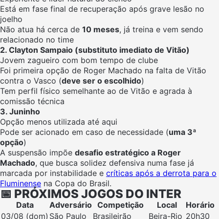
Está em fase final de recuperação após grave lesão no
joelho
Não atua há cerca de
10 meses
, já treina e vem sendo
relacionado no time
2. Clayton Sampaio (substituto imediato de Vitão)
Jovem zagueiro com bom tempo de clube
Foi primeira opção de Roger Machado na falta de Vitão
contra o Vasco (
deve ser o escolhido
)
Tem perfil físico semelhante ao de Vitão e agrada à
comissão técnica
3. Juninho
Opção menos utilizada até aqui
Pode ser acionado em caso de necessidade (
uma 3ª
opção
)
A suspensão impõe
desafio estratégico a Roger
Machado
, que busca solidez defensiva numa fase já
marcada por instabilidade e
críticas após a derrota para o
Fluminense
na Copa do Brasil.
📅 PRÓXIMOS JOGOS DO INTER
Data
Adversário
Competição
Local
Horário
03/08 (dom)
São Paulo
Brasileirão
Beira-Rio
20h30