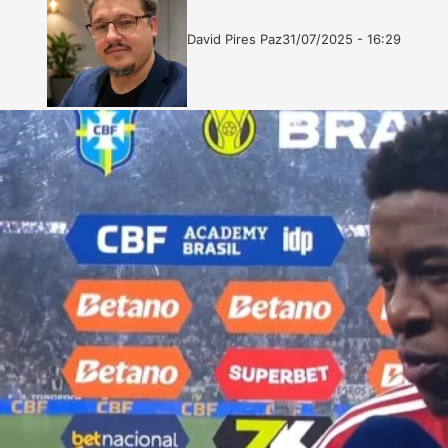
David Pires Paz
31/07/2025 - 16:29
Follow
Mande
on
um
X
e-
mail