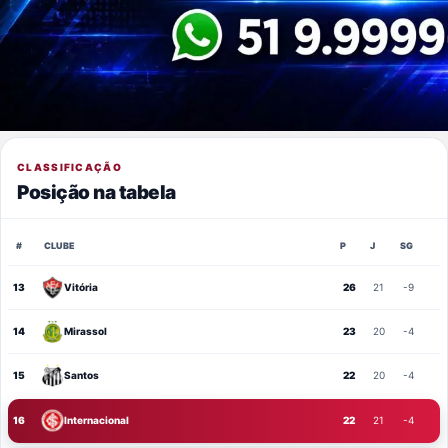
CLASSIFICAÇÃO
Posição na tabela
#
CLUBE
P
J
SG
13
Vitória
26
21
-9
14
Mirassol
23
20
-4
15
Santos
22
20
-4
16
Internacional
22
21
-4