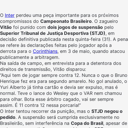
O
Inter
perdeu uma peça importante para os próximos
compromissos do
Campeonato Brasileiro
. O zagueiro
Vitão
foi punido com
dois jogos de suspensão
pelo
Superior Tribunal de Justiça Desportiva (STJD)
, em
decisão definitiva publicada nesta quinta-feira (31). A pena
se refere às declarações feitas pelo jogador após a
derrota para o
Corinthians
, em 3 de maio, quando atacou
publicamente a arbitragem.
Na saída de campo, em entrevista para a detentora dos
direitos de transmissão, Vitão disparou:
“Aqui tem de jogar sempre contra 12. Nunca o que o Bruno
Henrique fez era para segundo amarelo. No gol anulado, o
Yuri Alberto já tinha cartão e devia ser expulso, mas é
normal. Teve o lance do Wesley que o VAR nem chamou
para olhar. Bota esse árbitro cagado, vai ser sempre
assim. É 11 contra 12 nessa porcaria!”
O Inter tentou recorrer da punição, mas o
STJD negou o
pedido
. A suspensão será cumprida exclusivamente no
Brasileirão, sem interferência na
Copa do Brasil
, apesar de