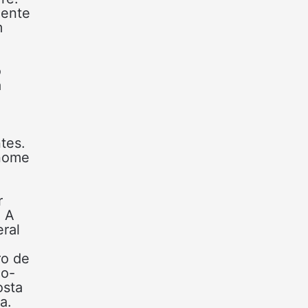
mente
m
o
a
tes.
 nome
r
. A
eral
ro de
io-
osta
a.