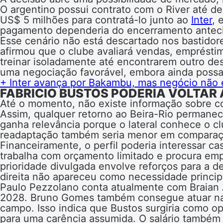
O argentino possui contrato com o River até 
US$ 5 milhões para contratá-lo junto ao
Inter
, 
pagamento dependeria do encerramento anteci
Esse cenário não está descartado nos bastidore
afirmou que o clube avaliará vendas, emprést
treinar isoladamente até encontrarem outro de
uma negociação favorável, embora ainda possa e
+ Inter avança por Bakambu, mas negócio não e
FABRICIO BUSTOS PODERIA VOLTAR 
Até o momento, não existe informação sobre co
Assim, qualquer retorno ao Beira-Rio perman
ganha relevância porque o lateral conhece o cl
readaptação também seria menor em comparaçã
Financeiramente, o perfil poderia interessar ca
trabalha com orçamento limitado e procura emp
prioridade divulgada envolve reforços para a d
direita não apareceu como necessidade princip
Paulo Pezzolano conta atualmente com Braian 
2028. Bruno Gomes também consegue atuar na 
campo. Isso indica que Bustos surgiria como 
para uma carência assumida. O salário também p