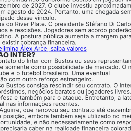
dezembro de 2027. O clube investiu aproximada
em agosto de 2024. Portanto, uma chegada se
pado desse vínculo.
s do River Plate. O presidente Stéfano Di Carlo
imos e rescisões. Jogadores sem acordo poderã
stino. A postura pública aumenta a margem par
xistir cobrança financeira.
limina Álex Arce; saiba valores
AO INTER?
ntato do Inter com Bustos ou seus representan
ece somente como possibilidade de mercado. O
ube e o futebol brasileiro. Uma eventual
o com outro reforço estrangeiro.
so Bustos consiga rescindir seu contrato. O Inte
réstimos, negócios baratos ou jogadores livres
efesa e também para o ataque. Entretanto, a lat
al nas informações recentes.
Aguirre, que renovou seu contrato até dezemb
posição, embora também seja utilizado no me
oportunidade, e não necessariamente como resp
recisaria caber na realidade financeira colorad