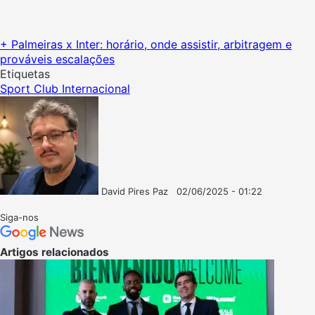
+ Palmeiras x Inter: horário, onde assistir, arbitragem e
prováveis escalações
Etiquetas
Sport Club Internacional
David Pires Paz
02/06/2025 - 01:22
Follow
Mande
on
um
Siga-nos
X
e-
mail
Artigos relacionados