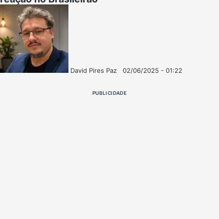
David Pires Paz
02/06/2025 - 01:22
Follow
Mande
on
um
PUBLICIDADE
X
e-
mail