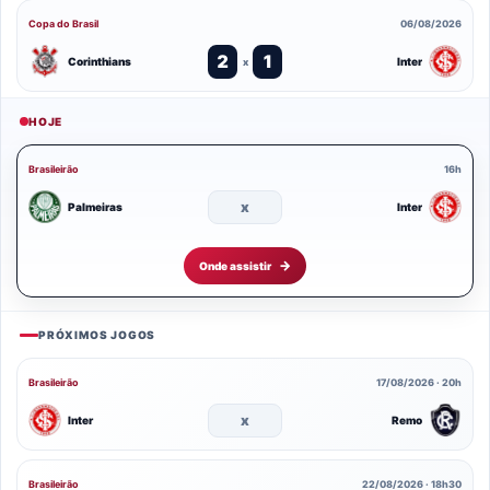
Copa do Brasil
06/08/2026
2
1
Corinthians
Inter
x
HOJE
Brasileirão
16h
x
Palmeiras
Inter
Onde assistir
PRÓXIMOS JOGOS
Brasileirão
17/08/2026 · 20h
x
Inter
Remo
Brasileirão
22/08/2026 · 18h30