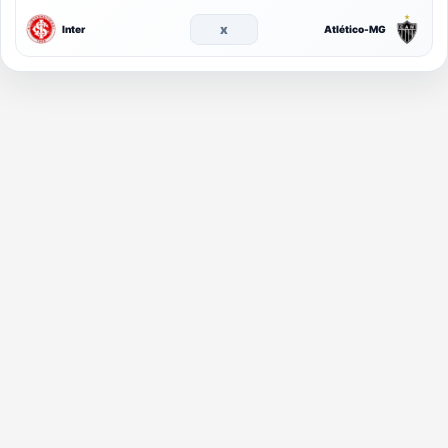
x
Inter
Atlético-MG