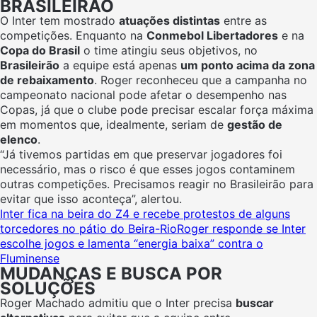
BRASILEIRÃO
O Inter tem mostrado
atuações distintas
entre as
competições. Enquanto na
Conmebol Libertadores
e na
Copa do Brasil
o time atingiu seus objetivos, no
Brasileirão
a equipe está apenas
um ponto acima da zona
de rebaixamento
. Roger reconheceu que a campanha no
campeonato nacional pode afetar o desempenho nas
Copas, já que o clube pode precisar escalar força máxima
em momentos que, idealmente, seriam de
gestão de
elenco
.
“Já tivemos partidas em que preservar jogadores foi
necessário, mas o risco é que esses jogos contaminem
outras competições. Precisamos reagir no Brasileirão para
evitar que isso aconteça”, alertou.
Inter fica na beira do Z4 e recebe protestos de alguns
torcedores no pátio do Beira-Rio
Roger responde se Inter
escolhe jogos e lamenta “energia baixa” contra o
Fluminense
MUDANÇAS E BUSCA POR
SOLUÇÕES
Roger Machado admitiu que o Inter precisa
buscar