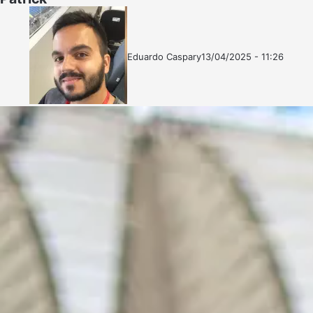
Eduardo Caspary
13/04/2025 - 11:26
Follow
Mande
on
um
X
e-
mail