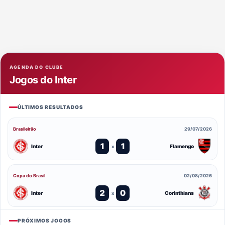
AGENDA DO CLUBE
Jogos do Inter
ÚLTIMOS RESULTADOS
Brasileirão
29/07/2026
1
1
Inter
Flamengo
x
Copa do Brasil
02/08/2026
2
0
Inter
Corinthians
x
PRÓXIMOS JOGOS