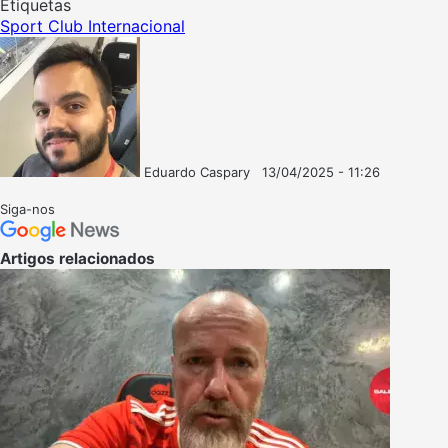
Etiquetas
Sport Club Internacional
Eduardo Caspary
13/04/2025 - 11:26
Follow
Mande
on
um
Siga-nos
X
e-
mail
Artigos relacionados