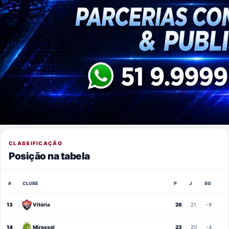
CLASSIFICAÇÃO
Posição na tabela
#
CLUBE
P
J
SG
13
Vitória
26
21
-9
14
Mirassol
23
20
-4