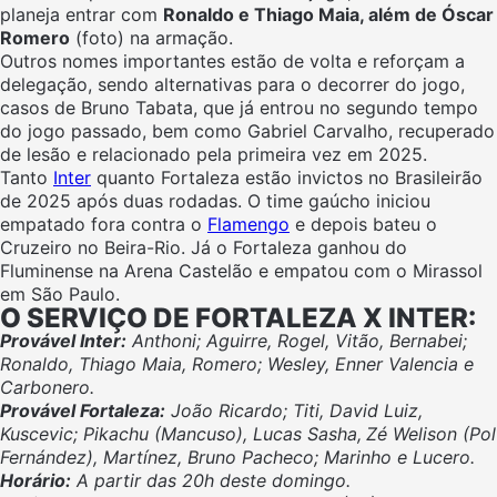
planeja entrar com
Ronaldo e Thiago Maia, além de Óscar
Romero
(foto) na armação.
Outros nomes importantes estão de volta e reforçam a
delegação, sendo alternativas para o decorrer do jogo,
casos de Bruno Tabata, que já entrou no segundo tempo
do jogo passado, bem como Gabriel Carvalho, recuperado
de lesão e relacionado pela primeira vez em 2025.
Tanto
Inter
quanto Fortaleza estão invictos no Brasileirão
de 2025 após duas rodadas. O time gaúcho iniciou
empatado fora contra o
Flamengo
e depois bateu o
Cruzeiro no Beira-Rio. Já o Fortaleza ganhou do
Fluminense na Arena Castelão e empatou com o Mirassol
em São Paulo.
O SERVIÇO DE FORTALEZA X INTER:
Provável Inter:
Anthoni; Aguirre, Rogel, Vitão, Bernabei;
Ronaldo, Thiago Maia, Romero; Wesley, Enner Valencia e
Carbonero.
Provável Fortaleza:
João Ricardo; Titi, David Luiz,
Kuscevic; Pikachu (Mancuso), Lucas Sasha,
Zé Welison (Pol
Fernández), Martínez, Bruno Pacheco; Marinho e Lucero.
Horário:
A partir das 20h deste domingo.