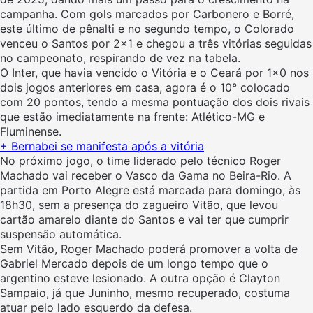
campanha. Com gols marcados por Carbonero e Borré,
este último de pênalti e no segundo tempo, o Colorado
venceu o Santos por 2×1 e chegou a três vitórias seguidas
no campeonato, respirando de vez na tabela.
O Inter, que havia vencido o Vitória e o Ceará por 1×0 nos
dois jogos anteriores em casa, agora é o 10° colocado
com 20 pontos, tendo a mesma pontuação dos dois rivais
que estão imediatamente na frente: Atlético-MG e
Fluminense.
+
Bernabei se manifesta após a vitória
No próximo jogo, o time liderado pelo técnico Roger
Machado vai receber o Vasco da Gama no Beira-Rio. A
partida em Porto Alegre está marcada para domingo, às
18h30, sem a presença do zagueiro Vitão, que levou
cartão amarelo diante do Santos e vai ter que cumprir
suspensão automática.
Sem Vitão, Roger Machado poderá promover a volta de
Gabriel Mercado depois de um longo tempo que o
argentino esteve lesionado. A outra opção é Clayton
Sampaio, já que Juninho, mesmo recuperado, costuma
atuar pelo lado esquerdo da defesa.