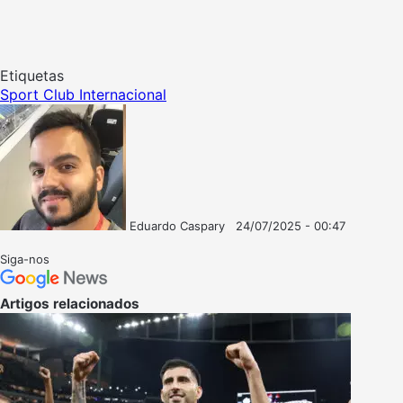
Etiquetas
Sport Club Internacional
Eduardo Caspary
24/07/2025 - 00:47
Follow
Mande
on
um
Siga-nos
X
e-
mail
Artigos relacionados