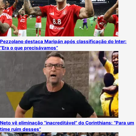
Pezzolano destaca Maripán após classificação do Inter:
“Era o que precisávamos”
Neto vê eliminação “inacreditável” do Corinthians: “Para um
time ruim desses”