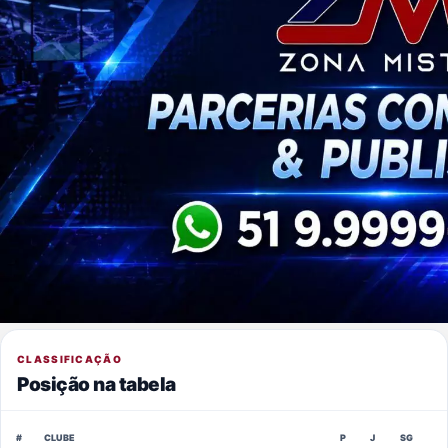
CLASSIFICAÇÃO
Posição na tabela
#
CLUBE
P
J
SG