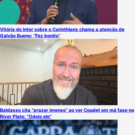
Vitória do Inter sobre o Corinthians chama a atenção de
Galvão Bueno: “Fez bonito”
Baldasso cita “prazer imenso” ao ver Coudet em má fase no
River Plate: “Odeio ele”