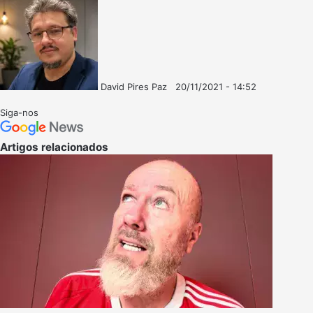
David Pires Paz
20/11/2021 - 14:52
Follow
Mande
on
um
Siga-nos
X
e-
mail
Artigos relacionados