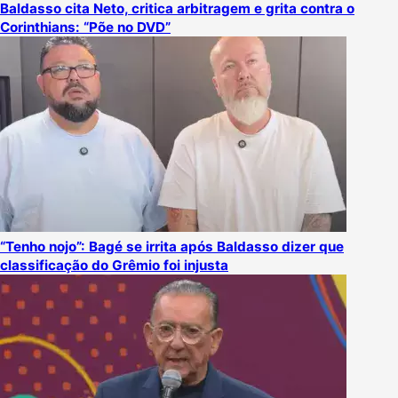
Baldasso cita Neto, critica arbitragem e grita contra o
Corinthians: “Põe no DVD”
“Tenho nojo”: Bagé se irrita após Baldasso dizer que
classificação do Grêmio foi injusta