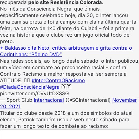
recuperada
pelo site Resistência Colorada
.
No mês da Consciência Negra, que é mais
especificamente celebrado hoje, dia 20, o Inter lançou
uma camisa preta e foi a campo com ela na última quarta-
feira, na derrota de 1×0 diante do Cuiabá – foi a primeira
vez na história que o clube fez um jogo oficial todo de
preto.
+ Baldasso cita Neto, critica arbitragem e grita contra o
Corinthians: “Põe no DVD”
Nas redes sociais, ao longo deste sábado, o Inter publicou
um vídeo em combate ao preconceito racial – confira:
Contra o Racismo a melhor resposta vai ser sempre a
ATITUDE. ✊🏿
#InterContraORacismo
#DiadaConsciênciaNegra
🇦🇹
pic.twitter.com/OVvUtDXSSG
— Sport Club
Internacional
(@SCInternacional)
November
20, 2021
Titular do clube desde 2018 e um dos símbolos do atual
elenco, Patrick também usou a web neste sábado para
fazer um longo texto de combate ao racismo: