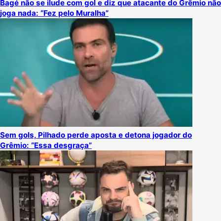
Bagé não se ilude com gol e diz que atacante do Grêmio não
joga nada: “Fez pelo Muralha”
Sem gols, Pilhado perde aposta e detona jogador do
Grêmio: “Essa desgraça”