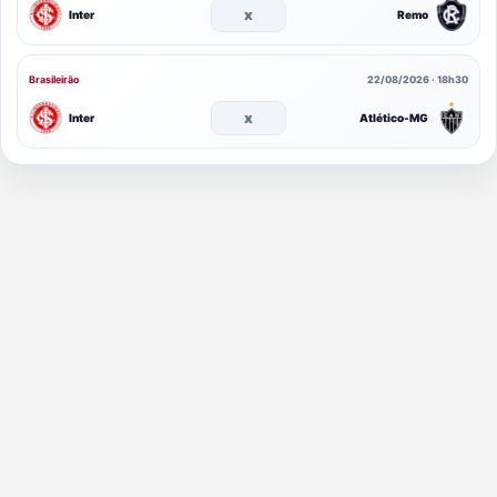
x
Inter
Remo
Brasileirão
22/08/2026 · 18h30
x
Inter
Atlético-MG