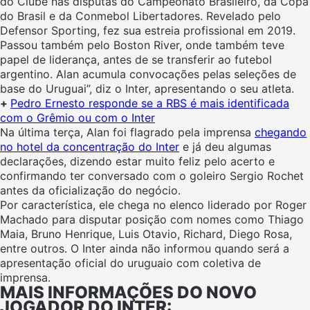
do Clube nas disputas do Campeonato Brasileiro, da Copa
do Brasil e da Conmebol Libertadores. Revelado pelo
Defensor Sporting, fez sua estreia profissional em 2019.
Passou também pelo Boston River, onde também teve
papel de liderança, antes de se transferir ao futebol
argentino. Alan acumula convocações pelas seleções de
base do Uruguai”, diz o Inter, apresentando o seu atleta.
+
Pedro Ernesto responde se a RBS é mais identificada
com o Grêmio ou com o Inter
Na última terça, Alan foi flagrado pela imprensa
chegando
no hotel da concentração do Inter
e já deu algumas
declarações, dizendo estar muito feliz pelo acerto e
confirmando ter conversado com o goleiro Sergio Rochet
antes da oficialização do negócio.
Por característica, ele chega no elenco liderado por Roger
Machado para disputar posição com nomes como Thiago
Maia, Bruno Henrique, Luis Otavio, Richard, Diego Rosa,
entre outros. O Inter ainda não informou quando será a
apresentação oficial do uruguaio com coletiva de
imprensa.
MAIS INFORMAÇÕES DO NOVO
JOGADOR DO INTER: