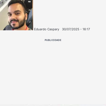
Eduardo Caspary
30/07/2025 - 16:17
Follow
Mande
on
um
PUBLICIDADE
X
e-
mail