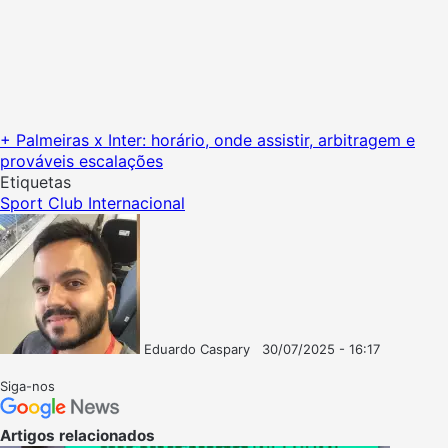
+ Palmeiras x Inter: horário, onde assistir, arbitragem e
prováveis escalações
Etiquetas
Sport Club Internacional
Eduardo Caspary
30/07/2025 - 16:17
Follow
Mande
on
um
Siga-nos
X
e-
mail
Artigos relacionados