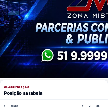
CLASSIFICAÇÃO
Posição na tabela
#
CLUBE
P
J
SG