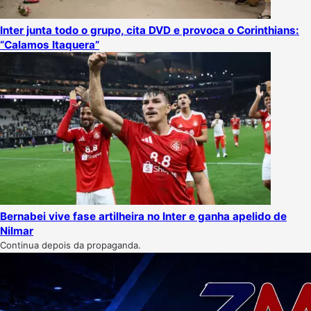
Inter junta todo o grupo, cita DVD e provoca o Corinthians:
“Calamos Itaquera”
Bernabei vive fase artilheira no Inter e ganha apelido de
Nilmar
Continua depois da propaganda.