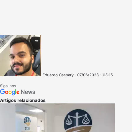
Eduardo Caspary
07/06/2023 - 03:15
Follow
Mande
on
um
Siga-nos
X
e-
mail
Artigos relacionados