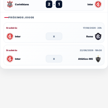
2
1
Corinthians
Inter
x
PRÓXIMOS JOGOS
Brasileirão
17/08/2026 · 20h
x
Inter
Remo
Brasileirão
22/08/2026 · 18h30
x
Inter
Atlético-MG