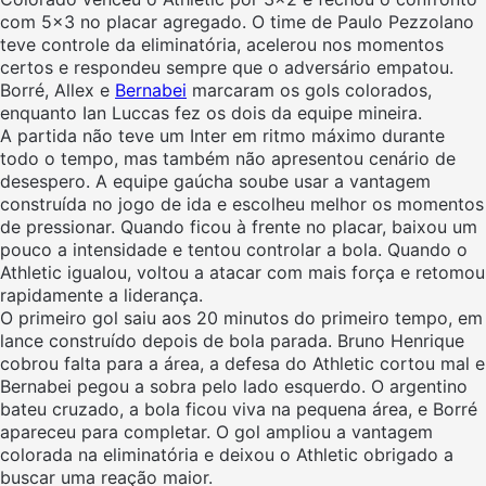
com 5×3 no placar agregado. O time de Paulo Pezzolano
teve controle da eliminatória, acelerou nos momentos
certos e respondeu sempre que o adversário empatou.
Borré, Allex e
Bernabei
marcaram os gols colorados,
enquanto Ian Luccas fez os dois da equipe mineira.
A partida não teve um Inter em ritmo máximo durante
todo o tempo, mas também não apresentou cenário de
desespero. A equipe gaúcha soube usar a vantagem
construída no jogo de ida e escolheu melhor os momentos
de pressionar. Quando ficou à frente no placar, baixou um
pouco a intensidade e tentou controlar a bola. Quando o
Athletic igualou, voltou a atacar com mais força e retomou
rapidamente a liderança.
O primeiro gol saiu aos 20 minutos do primeiro tempo, em
lance construído depois de bola parada. Bruno Henrique
cobrou falta para a área, a defesa do Athletic cortou mal e
Bernabei pegou a sobra pelo lado esquerdo. O argentino
bateu cruzado, a bola ficou viva na pequena área, e Borré
apareceu para completar. O gol ampliou a vantagem
colorada na eliminatória e deixou o Athletic obrigado a
buscar uma reação maior.