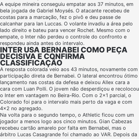
A equipe mineira conseguiu empatar aos 37 minutos, em
bela jogada de Gabriel Moysés. O atacante recebeu de
costas para a marcação, fez o pivô e deu passe de
calcanhar para Ian Luccas. O volante invadiu a área pelo
lado direito e bateu para vencer Rochet. Mesmo com o
empate, o Inter não perdeu o controle do confronto e
respondeu ainda antes do intervalo.
INTER USA BERNABEI COMO PEÇA
DECISIVA E CONFIRMA
CLASSIFICAÇÃO
A resposta colorada veio aos 43 minutos, novamente com
participação direta de Bernabei. O lateral encontrou ótimo
lançamento nas costas da defesa e deixou Allex cara a
cara com Luan Polli. O jovem não desperdiçou e recolocou
o Inter em vantagem no Beira-Rio. Com o 2×1 parcial, o
Colorado foi para o intervalo mais perto da vaga e com
4×2 no agregado.
Na volta para o segundo tempo, o Athletic ficou com um
jogador a menos logo aos cinco minutos. Gian Cabezas
recebeu cartão amarelo por falta em Bernabei, mas o
árbitro Lucas Casagrande foi chamado ao VAR. Depois da