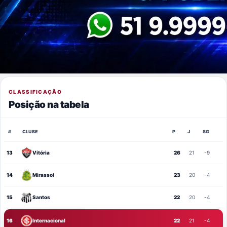
CLASSIFICAÇÃO
Posição na tabela
#
CLUBE
P
J
SG
13
Vitória
26
21
-9
14
Mirassol
23
20
-4
15
Santos
22
20
-4
16
Internacional
22
21
-4