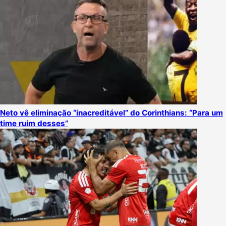
Neto vê eliminação “inacreditável” do Corinthians: “Para um
time ruim desses”