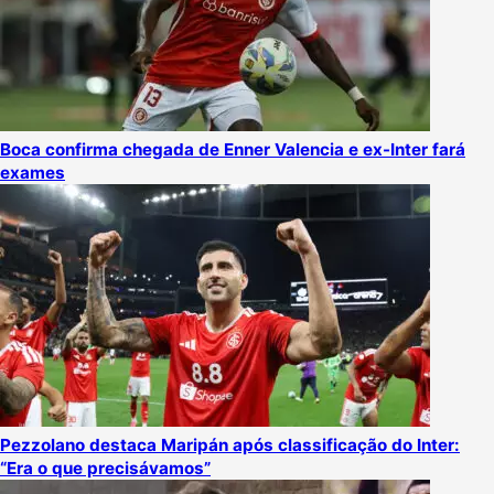
Boca confirma chegada de Enner Valencia e ex-Inter fará
exames
Pezzolano destaca Maripán após classificação do Inter:
“Era o que precisávamos”