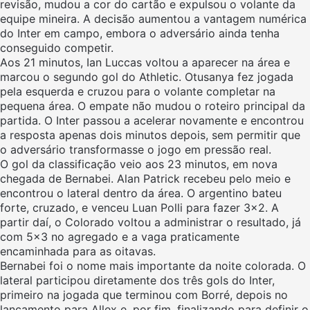
revisão, mudou a cor do cartão e expulsou o volante da
equipe mineira. A decisão aumentou a vantagem numérica
do Inter em campo, embora o adversário ainda tenha
conseguido competir.
Aos 21 minutos, Ian Luccas voltou a aparecer na área e
marcou o segundo gol do Athletic. Otusanya fez jogada
pela esquerda e cruzou para o volante completar na
pequena área. O empate não mudou o roteiro principal da
partida. O Inter passou a acelerar novamente e encontrou
a resposta apenas dois minutos depois, sem permitir que
o adversário transformasse o jogo em pressão real.
O gol da classificação veio aos 23 minutos, em nova
chegada de Bernabei. Alan Patrick recebeu pelo meio e
encontrou o lateral dentro da área. O argentino bateu
forte, cruzado, e venceu Luan Polli para fazer 3×2. A
partir daí, o Colorado voltou a administrar o resultado, já
com 5×3 no agregado e a vaga praticamente
encaminhada para as oitavas.
Bernabei foi o nome mais importante da noite colorada. O
lateral participou diretamente dos três gols do Inter,
primeiro na jogada que terminou com Borré, depois no
lançamento para Allex e, por fim, finalizando para definir o