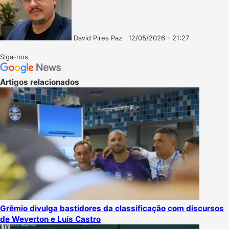
David Pires Paz
12/05/2026 - 21:27
Follow
Mande
on
um
Siga-nos
X
e-
mail
Artigos relacionados
Grêmio divulga bastidores da classificação com discursos
de Weverton e Luís Castro