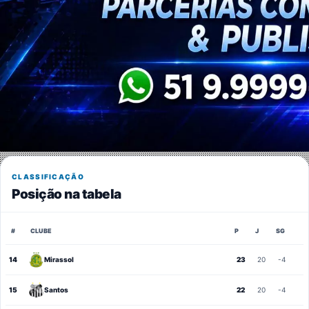
CLASSIFICAÇÃO
Posição na tabela
#
CLUBE
P
J
SG
14
Mirassol
23
20
-4
15
Santos
22
20
-4