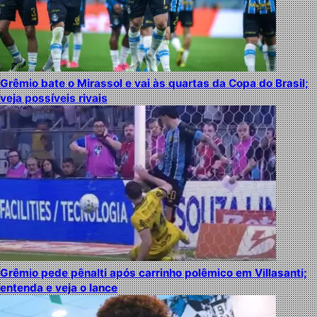
Grêmio bate o Mirassol e vai às quartas da Copa do Brasil;
veja possíveis rivais
Grêmio pede pênalti após carrinho polêmico em Villasanti;
entenda e veja o lance