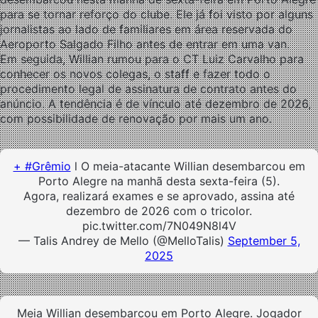
para se tornar reforço do clube. Ele já foi visto por alguns
jornalistas ao lado de familiares em área reservada do
Aeroporto Salgado Filho antes de entrar em uma van.
Em seguida, Willian rumou para o CT Luiz Carvalho para
conhecer os novos colegas, o staff e fazer todo o
procedimento legal de assinatura de contrato antes do
anúncio. A tendência é de vínculo até dezembro de 2026,
com possibilidade de renovação por mais um ano.
+ #Grêmio
l O meia-atacante Willian desembarcou em
Porto Alegre na manhã desta sexta-feira (5).
Agora, realizará exames e se aprovado, assina até
dezembro de 2026 com o tricolor.
pic.twitter.com/7N049N8l4V
— Talis Andrey de Mello (@MelloTalis)
September 5,
2025
Meia Willian desembarcou em Porto Alegre. Jogador