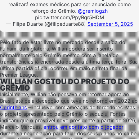
realizará exames médicos para ser anunciado como
reforço do Grêmio.
@gremiogzh
pic.twitter.com/PpyBqr5HDM
— Filipe Duarte (@filipeduarte88)
September 5, 2025
Pelo fato de estar livre no mercado desde a saída do
Fulham, da Inglaterra, Willian poderá ser inscrito
normalmente pelo Grêmio mesmo com a janela de
transferências já encerrada desde a última terça-feira. Sua
última partida oficial ocorreu em maio na reta final da
Premier League.
WILLIAN GOSTOU DO PROJETO DO
GRÊMIO
Inicialmente, Willian não pensava em retornar agora ao
Brasil, até pela decepção que teve no retorno em 2022 ao
Corinthians
– inclusive, com ameaças de torcedores. Mas
o projeto apresentado pelo Grêmio o seduziu. Fontes
indicam que o provável novo presidente a partir de 2026,
Marcelo Marques,
entrou em contato com o jogador
durante a negociação para falar dos seus planos no clube