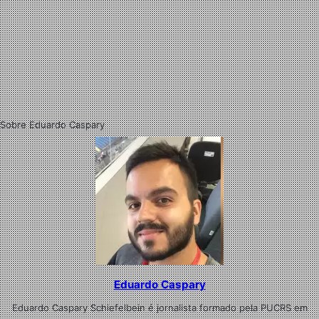
Sobre Eduardo Caspary
Eduardo Caspary
Eduardo Caspary Schiefelbein é jornalista formado pela PUCRS em