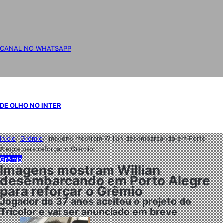
CANAL NO WHATSAPP
DE OLHO NO INTER
Início
/
Grêmio
/
Imagens mostram Willian desembarcando em Porto
Alegre para reforçar o Grêmio
Grêmio
Imagens mostram Willian
desembarcando em Porto Alegre
para reforçar o Grêmio
Jogador de 37 anos aceitou o projeto do
Tricolor e vai ser anunciado em breve