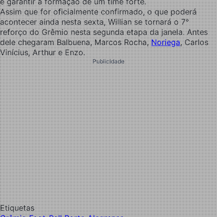
e garantir a formação de um time forte.
Assim que for oficialmente confirmado, o que poderá
acontecer ainda nesta sexta, Willian se tornará o 7°
reforço do Grêmio nesta segunda etapa da janela. Antes
dele chegaram Balbuena, Marcos Rocha,
Noriega
, Carlos
Vinícius, Arthur e Enzo.
Publicidade
Etiquetas