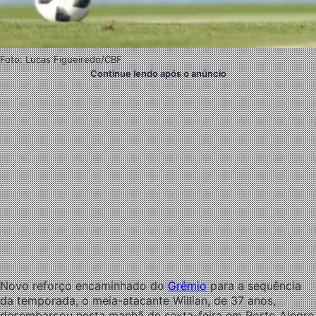
Foto: Lucas Figueiredo/CBF
Continue lendo após o anúncio
Novo reforço encaminhado do
Grêmio
para a sequência
da temporada, o meia-atacante Willian, de 37 anos,
desembarcou nesta manhã de sexta-feira em Porto Alegre