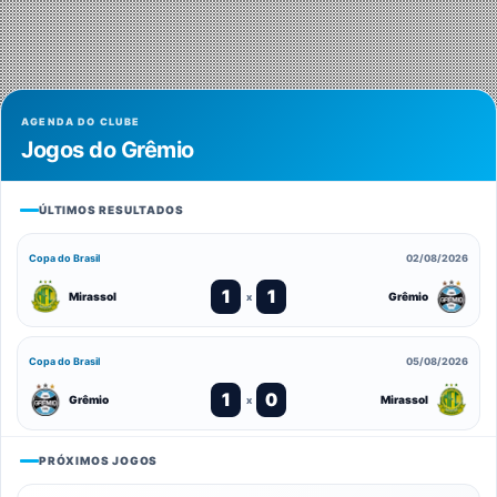
AGENDA DO CLUBE
Jogos do Grêmio
ÚLTIMOS RESULTADOS
Copa do Brasil
02/08/2026
1
1
Mirassol
Grêmio
x
Copa do Brasil
05/08/2026
1
0
Grêmio
Mirassol
x
PRÓXIMOS JOGOS