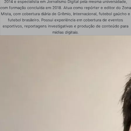
2014 e especialista em Jornalismo Digital pela mesma universidade,
com formação concluída em 2018. Atua como repórter e editor do Zona
Mista, com cobertura diária de Grêmio, Internacional, futebol gaúcho e
futebol brasileiro. Possui experiência em cobertura de eventos
esportivos, reportagens investigativas e produção de conteúdo para
mídias digitais.