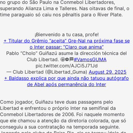
no grupo do São Paulo na Conmebol Libertadores,
superando Alianza Lima e Talleres. Nas oitavas de final, o
time paraguaio só caiu nos pênaltis para o River Plate.
¡Bienvenido a tu casa, profe!
+ Titular do Grêmio “aceita” Gre-Nal na próxima fase se
o Inter passar: “Claro que anima”
Pablo “Cholo” Guiñazú asume la dirección técnica del
Club Libertad. 🤩⚽️🏁
#VamosGUMA
pic.twitter.com/AJCi5J71Jd
— Club Libertad (@Libertad_Guma)
August 29, 2025
+ Baldasso explica por que ainda não tatuou autógrafo
de Abel após permanência do Inter
Como jogador, Guiñazu teve duas passagens pelo
Libertad e enfrentou o próprio Inter na semifinal da
Conmebol Libertadores de 2006. Foi naquele momento
que ele chamou a atenção da diretoria colorada, que só
conseguiu a sua contratação na temporada seguinte.