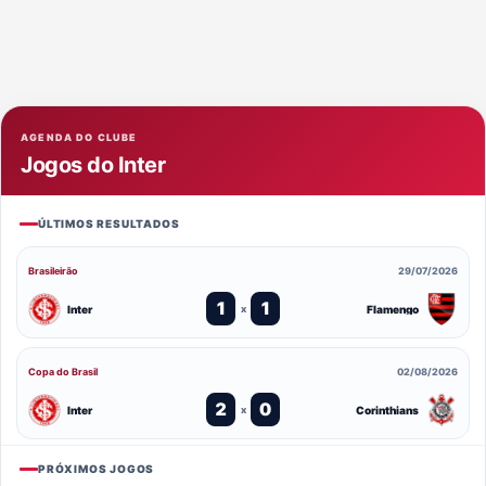
AGENDA DO CLUBE
Jogos do Inter
ÚLTIMOS RESULTADOS
Brasileirão
29/07/2026
1
1
Inter
Flamengo
x
Copa do Brasil
02/08/2026
2
0
Inter
Corinthians
x
PRÓXIMOS JOGOS