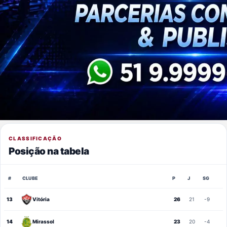
CLASSIFICAÇÃO
Posição na tabela
#
CLUBE
P
J
SG
13
Vitória
26
21
-9
14
Mirassol
23
20
-4