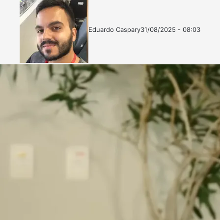
Eduardo Caspary
31/08/2025 - 08:03
Follow
Mande
on
um
X
e-
mail