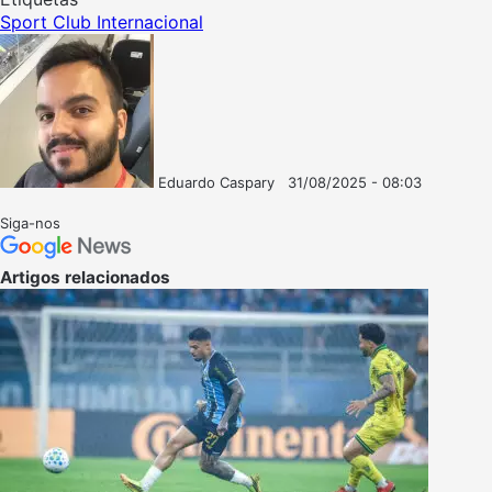
Sport Club Internacional
Eduardo Caspary
31/08/2025 - 08:03
Follow
Mande
on
um
Siga-nos
X
e-
mail
Artigos relacionados