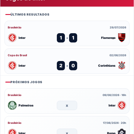
ÚLTIMOS RESULTADOS
Brasileirão
29/07/2026
1
1
Inter
Flamengo
x
Copa do Brasil
02/08/2026
2
0
Inter
Corinthians
x
PRÓXIMOS JOGOS
Brasileirão
09/08/2026 · 16h
x
Palmeiras
Inter
Brasileirão
17/08/2026 · 20h
x
Inter
Remo