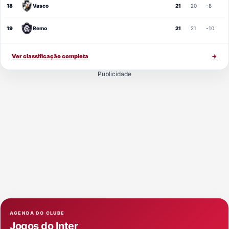
18
Vasco
21
20
-8
19
Remo
21
21
-10
Ver classificação completa
→
Publicidade
AGENDA DO CLUBE
Jogos do Inter