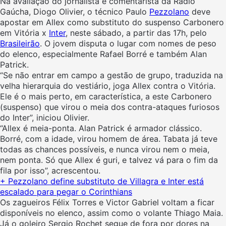
Na avaliação do jornalista e comentarista da Rádio
Gaúcha, Diogo Olivier, o técnico Paulo
Pezzolano
deve
apostar em Allex como substituto do suspenso Carbonero
em Vitória x
Inter
, neste sábado, a partir das 17h, pelo
Brasileirão
. O jovem disputa o lugar com nomes de peso
do elenco, especialmente Rafael Borré e também Alan
Patrick.
“Se não entrar em campo a gestão de grupo, traduzida na
velha hierarquia do vestiário, joga Allex contra o Vitória.
Ele é o mais perto, em característica, a este Carbonero
(suspenso) que virou o meia dos contra-ataques furiosos
do Inter”, iniciou Olivier.
“Allex é meia-ponta. Alan Patrick é armador clássico.
Borré, com a idade, virou homem de área. Tabata já teve
todas as chances possíveis, e nunca virou nem o meia,
nem ponta. Só que Allex é guri, e talvez vá para o fim da
fila por isso”, acrescentou.
+ Pezzolano define substituto de Villagra e Inter está
escalado para pegar o Corinthians
Os zagueiros Félix Torres e Victor Gabriel voltam a ficar
disponíveis no elenco, assim como o volante Thiago Maia.
Já o goleiro Sergio Rochet segue de fora por dores na