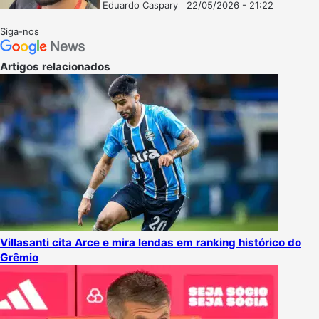
Eduardo Caspary
22/05/2026 - 21:22
Follow
Mande
on
um
Siga-nos
X
e-
mail
Artigos relacionados
Villasanti cita Arce e mira lendas em ranking histórico do
Grêmio