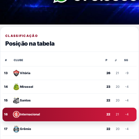
CLASSIFICAÇÃO
Posição na tabela
#
CLUBE
P
J
SG
13
Vitória
26
21
-9
14
Mirassol
23
20
-4
15
Santos
22
20
-4
16
Internacional
22
21
-4
17
Grêmio
22
20
-4