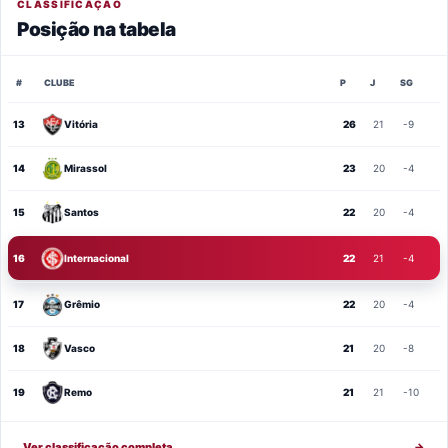
CLASSIFICAÇÃO
Posição na tabela
#
CLUBE
P
J
SG
13
Vitória
26
21
-9
14
Mirassol
23
20
-4
15
Santos
22
20
-4
16
Internacional
22
21
-4
17
Grêmio
22
20
-4
18
Vasco
21
20
-8
19
Remo
21
21
-10
Ver classificação completa
→