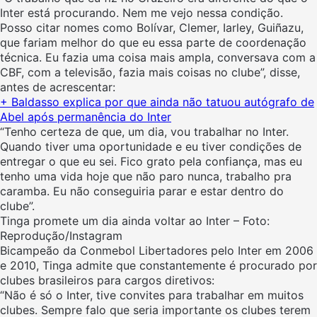
Inter está procurando. Nem me vejo nessa condição.
Posso citar nomes como Bolívar, Clemer, Iarley, Guiñazu,
que fariam melhor do que eu essa parte de coordenação
técnica. Eu fazia uma coisa mais ampla, conversava com a
CBF, com a televisão, fazia mais coisas no clube”, disse,
antes de acrescentar:
+ Baldasso explica por que ainda não tatuou autógrafo de
Abel após permanência do Inter
“Tenho certeza de que, um dia, vou trabalhar no Inter.
Quando tiver uma oportunidade e eu tiver condições de
entregar o que eu sei. Fico grato pela confiança, mas eu
tenho uma vida hoje que não paro nunca, trabalho pra
caramba. Eu não conseguiria parar e estar dentro do
clube”.
Tinga promete um dia ainda voltar ao Inter – Foto:
Reprodução/Instagram
Bicampeão da Conmebol Libertadores pelo Inter em 2006
e 2010, Tinga admite que constantemente é procurado por
clubes brasileiros para cargos diretivos:
“Não é só o Inter, tive convites para trabalhar em muitos
clubes. Sempre falo que seria importante os clubes terem