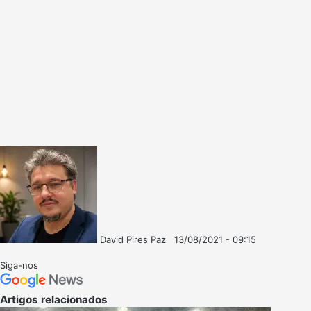
David Pires Paz
13/08/2021 - 09:15
Follow
Mande
on
um
Siga-nos
X
e-
mail
Artigos relacionados