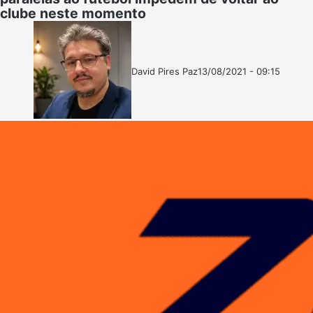
clube neste momento
David Pires Paz
13/08/2021 - 09:15
Follow
Mande
on
um
X
e-
mail