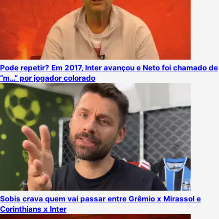
Pode repetir? Em 2017, Inter avançou e Neto foi chamado de
“m…” por jogador colorado
Sobis crava quem vai passar entre Grêmio x Mirassol e
Corinthians x Inter