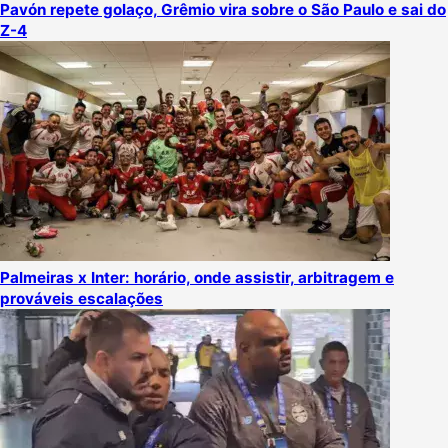
Pavón repete golaço, Grêmio vira sobre o São Paulo e sai do
Z-4
Palmeiras x Inter: horário, onde assistir, arbitragem e
prováveis escalações