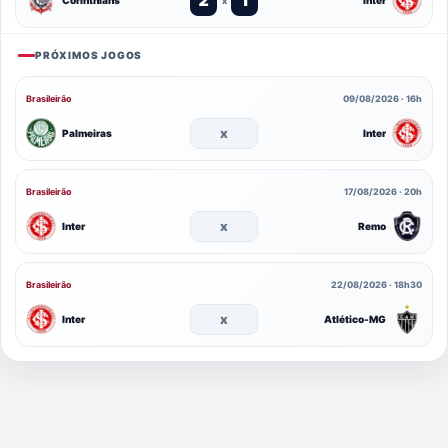
Corinthians
Inter
x
PRÓXIMOS JOGOS
Brasileirão
09/08/2026 · 16h
x
Palmeiras
Inter
Brasileirão
17/08/2026 · 20h
x
Inter
Remo
Brasileirão
22/08/2026 · 18h30
x
Inter
Atlético-MG