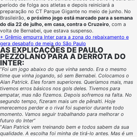
período de folga aos atletas e depois reiniciará a
preparação no CT Parque Gigante no meio de junho. No
Brasileirão,
o próximo jogo está marcado para a semana
do dia 22 de julho, em casa, contra o Cruzeiro
, com a
volta de Bernabei, que estava suspenso.
+ Grêmio empurra Inter para a zona do rebaixamento e
gera desabafo de meia do São Paulo
AS EXPLICAÇÕES DE PAULO
PEZZOLANO PARA A DERROTA DO
INTER:
“
Foi um jogo abaixo do que vinha sendo. Era o mesmo
time que vinha jogando, só sem Bernabei. Colocamos o
Alan Patrick. Eles foram superiores. Queríamos mais, mas
tivemos erros básicos nos gols deles. Tivemos para
empatar, mas não fizemos. Depois sofremos na falta. No
segundo tempo, fizeram mais um de pênalti. Hoje
merecemos perder e o rival foi superior durante todo
momento. Vamos seguir trabalhando para melhorar o
futuro do Inter
”
“
Alan Patrick vem treinando bem e todos sabem da sua
qualidade. A escolha foi minha de tirá-lo antes. Mas é um