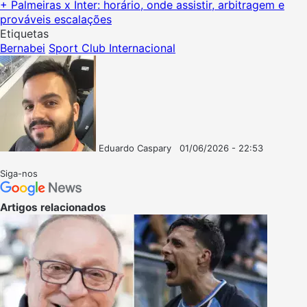
+ Palmeiras x Inter: horário, onde assistir, arbitragem e
prováveis escalações
Etiquetas
Bernabei
Sport Club Internacional
Eduardo Caspary
01/06/2026 - 22:53
Follow
Mande
on
um
Siga-nos
X
e-
mail
Artigos relacionados