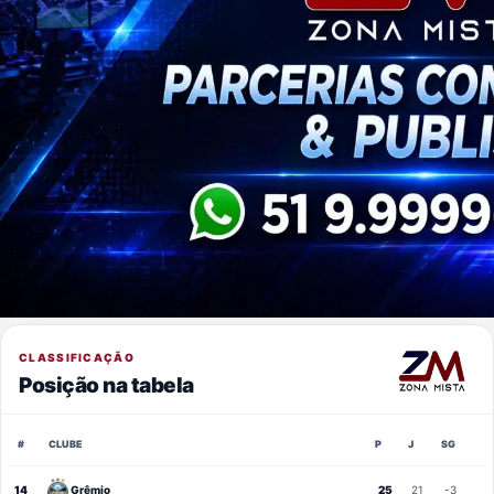
CLASSIFICAÇÃO
Posição na tabela
#
CLUBE
P
J
SG
14
Grêmio
25
21
-3