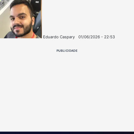
Eduardo Caspary
01/06/2026 - 22:53
Follow
Mande
on
um
PUBLICIDADE
X
e-
mail