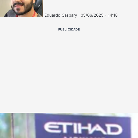
Eduardo Caspary
05/06/2025 - 14:18
Follow
Mande
on
um
PUBLICIDADE
X
e-
mail