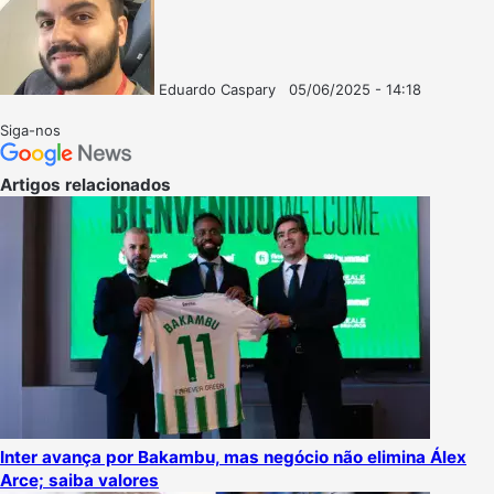
Eduardo Caspary
05/06/2025 - 14:18
Follow
Mande
on
um
Siga-nos
X
e-
mail
Artigos relacionados
Inter avança por Bakambu, mas negócio não elimina Álex
Arce; saiba valores