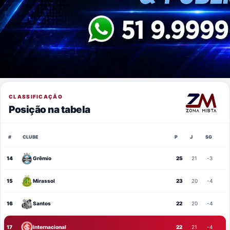
CLASSIFICAÇÃO
Posição na tabela
#
CLUBE
P
J
SG
14
Grêmio
25
21
-3
15
Mirassol
23
20
-4
16
Santos
22
20
-4
17
Internacional
22
21
-4