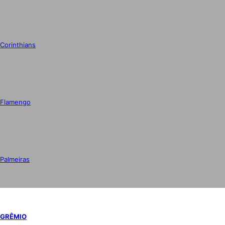
Corinthians
Flamengo
Palmeiras
GRÊMIO