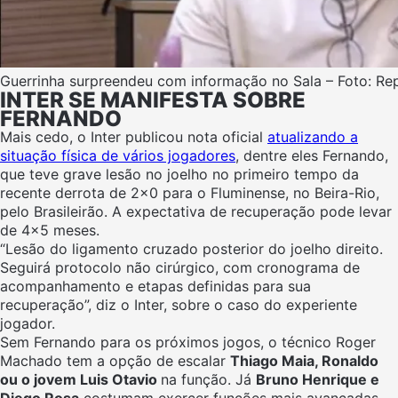
Guerrinha surpreendeu com informação no Sala – Foto: R
INTER SE MANIFESTA SOBRE
FERNANDO
Mais cedo, o Inter publicou nota oficial
atualizando a
situação física de vários jogadores
, dentre eles Fernando,
que teve grave lesão no joelho no primeiro tempo da
recente derrota de 2×0 para o Fluminense, no Beira-Rio,
pelo Brasileirão. A expectativa de recuperação pode levar
de 4x5 meses.
“Lesão do ligamento cruzado posterior do joelho direito.
Seguirá protocolo não cirúrgico, com cronograma de
acompanhamento e etapas definidas para sua
recuperação”, diz o Inter, sobre o caso do experiente
jogador.
Sem Fernando para os próximos jogos, o técnico Roger
Machado tem a opção de escalar
Thiago Maia, Ronaldo
ou o jovem Luis Otavio
na função. Já
Bruno Henrique e
Diego Rosa
costumam exercer funções mais avançadas