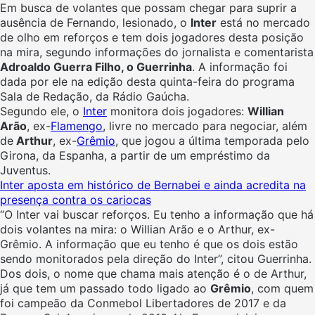
Em busca de volantes que possam chegar para suprir a
ausência de Fernando, lesionado, o
Inter
está no mercado
de olho em reforços e tem dois jogadores desta posição
na mira, segundo informações do jornalista e comentarista
Adroaldo Guerra Filho, o Guerrinha
. A informação foi
dada por ele na edição desta quinta-feira do programa
Sala de Redação, da Rádio Gaúcha.
Segundo ele, o
Inter
monitora dois jogadores:
Willian
Arão
, ex-
Flamengo
, livre no mercado para negociar, além
de
Arthur
, ex-
Grêmio
, que jogou a última temporada pelo
Girona, da Espanha, a partir de um empréstimo da
Juventus.
Inter aposta em histórico de Bernabei e ainda acredita na
presença contra os cariocas
“O Inter vai buscar reforços. Eu tenho a informação que há
dois volantes na mira: o Willian Arão e o Arthur, ex-
Grêmio. A informação que eu tenho é que os dois estão
sendo monitorados pela direção do Inter”, citou Guerrinha.
Dos dois, o nome que chama mais atenção é o de Arthur,
já que tem um passado todo ligado ao
Grêmio
, com quem
foi campeão da Conmebol Libertadores de 2017 e da