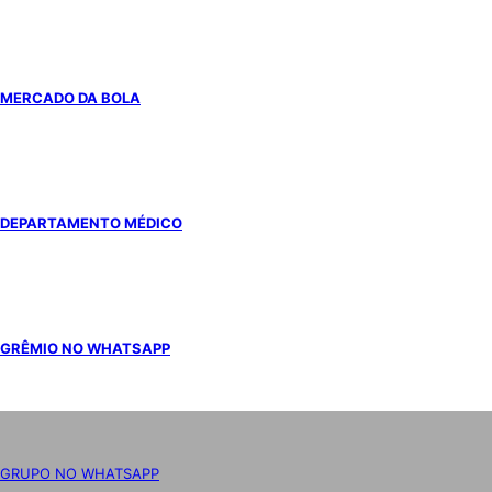
MERCADO DA BOLA
DEPARTAMENTO MÉDICO
GRÊMIO NO WHATSAPP
GRUPO NO WHATSAPP