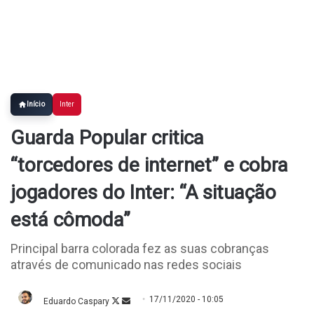
Início
Inter
Guarda Popular critica
“torcedores de internet” e cobra
jogadores do Inter: “A situação
está cômoda”
Principal barra colorada fez as suas cobranças
através de comunicado nas redes sociais
17/11/2020 - 10:05
Eduardo Caspary
Follow
Mande