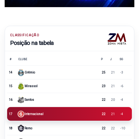
CLASSIFICAÇÃO
Posição na tabela
#
CLUBE
P
J
SG
14
Grêmio
25
21
-3
15
Mirassol
23
21
-6
16
Santos
22
20
-4
17
Internacional
22
21
-4
18
Remo
22
22
-10