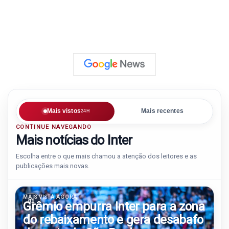
Mais vistos
Mais recentes
24H
CONTINUE NAVEGANDO
Mais notícias do Inter
Escolha entre o que mais chamou a atenção dos leitores e as
publicações mais novas.
MAIS VISTA AGORA
01
Grêmio empurra Inter para a zona
do rebaixamento e gera desabafo