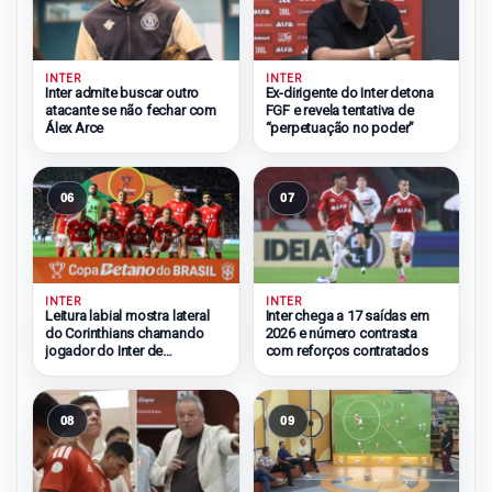
INTER
INTER
Inter admite buscar outro
Ex-dirigente do Inter detona
atacante se não fechar com
FGF e revela tentativa de
Álex Arce
“perpetuação no poder”
06
07
INTER
INTER
Leitura labial mostra lateral
Inter chega a 17 saídas em
do Corinthians chamando
2026 e número contrasta
jogador do Inter de
com reforços contratados
“pequeno”
08
09