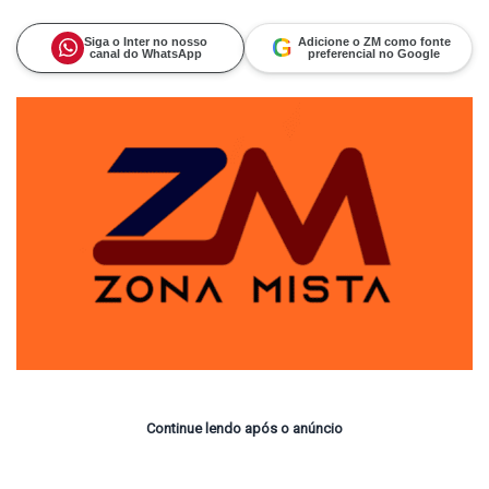
on
um
X
e-
mail
G
Siga o Inter no nosso
Adicione o ZM como fonte
canal do WhatsApp
preferencial no Google
Continue lendo após o anúncio