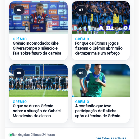
06
07
GRÊMIO
GRÊMIO
Grêmio incomodado: Kike
Por que os últimos jogos
Olivera rompe o silêncio e
fizeram o Grêmio abrir mão
fala sobre futuro da carreira
de trazer mais um reforço
08
09
GRÊMIO
GRÊMIO
O que se diz no Grêmio
A confusão que teve
sobre a situação de Gabriel
participação de Rafinha
Mec dentro do elenco
após o término de Grêmio
2×1 São Paulo
Ranking das últimas 24 horas
Ver todas as notícias
→