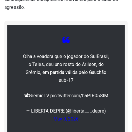
agressão.
Olha a voadora que o jogador do SulBrasil,
o Teles, deu uno rosto do Arilson, do
Grêmio, em partida válida pelo Gauchão
sub-17
📽️GrêmioTV pic.twitter.com/haPIR05SlM
— LIBERTA DEPRE (@liberta___depre)
May 9, 2026