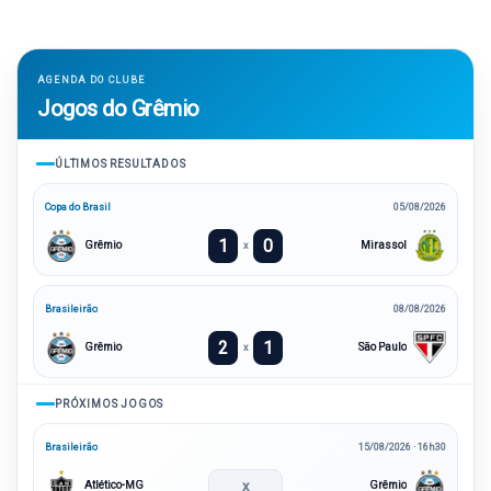
AGENDA DO CLUBE
Jogos do Grêmio
ÚLTIMOS RESULTADOS
Copa do Brasil
05/08/2026
1
0
Grêmio
Mirassol
x
Brasileirão
08/08/2026
2
1
Grêmio
São Paulo
x
PRÓXIMOS JOGOS
Brasileirão
15/08/2026 · 16h30
x
Atlético-MG
Grêmio