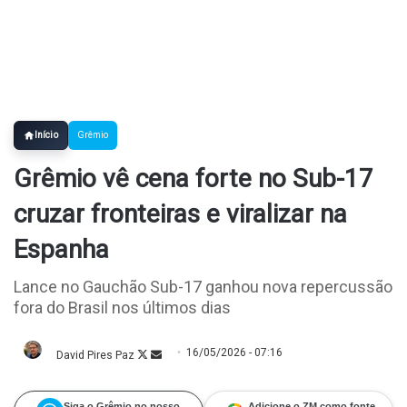
Início
Grêmio
Grêmio vê cena forte no Sub-17
cruzar fronteiras e viralizar na
Espanha
Lance no Gauchão Sub-17 ganhou nova repercussão
fora do Brasil nos últimos dias
16/05/2026 - 07:16
David Pires Paz
Follow
Mande
on
um
X
e-
mail
Siga o Grêmio no nosso
Adicione o ZM como fonte