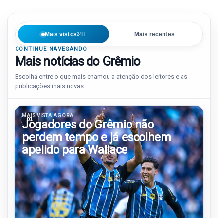
Mais vistos
Mais recentes
24H
CONTINUE NAVEGANDO
Mais notícias do Grêmio
Escolha entre o que mais chamou a atenção dos leitores e as
publicações mais novas.
MAIS VISTA AGORA
01
Jogadores do Grêmio não
perdem tempo e já escolhem
apelido para Wallace