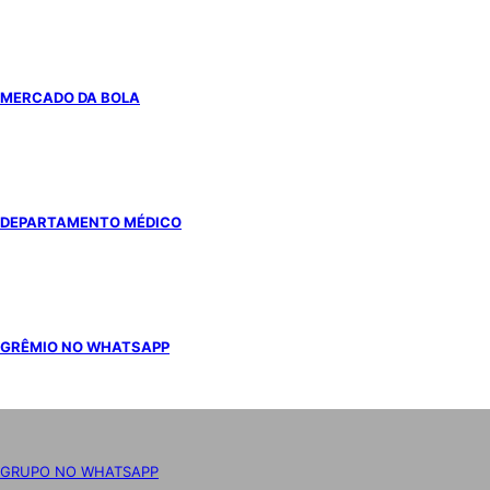
MERCADO DA BOLA
DEPARTAMENTO MÉDICO
GRÊMIO NO WHATSAPP
GRUPO NO WHATSAPP