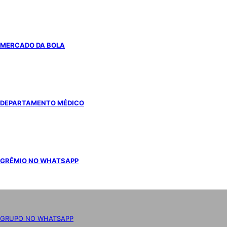
MERCADO DA BOLA
DEPARTAMENTO MÉDICO
GRÊMIO NO WHATSAPP
GRUPO NO WHATSAPP