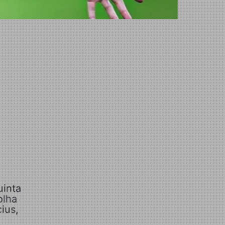
uinta
olha
ius,