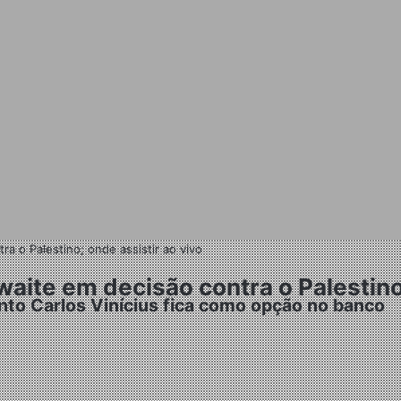
a o Palestino; onde assistir ao vivo
aite em decisão contra o Palestino;
nto Carlos Vinícius fica como opção no banco