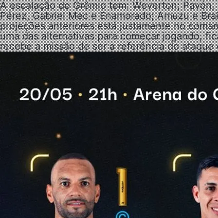
A escalação do Grêmio tem: Weverton; Pavón, L
Pérez, Gabriel Mec e Enamorado; Amuzu e Brai
projeções anteriores está justamente no coman
uma das alternativas para começar jogando, fic
recebe a missão de ser a referência do ataque