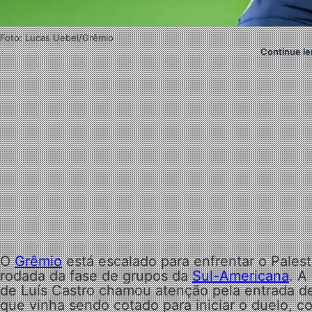
Foto: Lucas Uebel/Grêmio
Continue le
O
Grêmio
está escalado para enfrentar o Palesti
rodada da fase de grupos da
Sul-Americana
. A
de Luís Castro chamou atenção pela entrada 
que vinha sendo cotado para iniciar o duelo, 