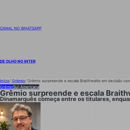
CANAL NO WHATSAPP
DE OLHO NO INTER
Início
/
Grêmio
/
Grêmio surpreende e escala Braithwaite em decisão contr
Grêmio
Sul-Americana
Grêmio surpreende e escala Braithw
Dinamarquês começa entre os titulares, enqua