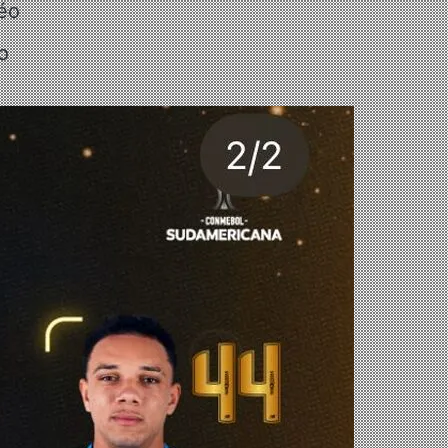
Léo
o