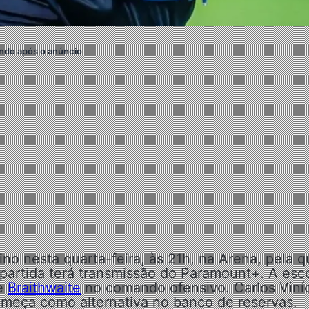
ndo após o anúncio
no nesta quarta-feira, às 21h, na Arena, pela q
 partida terá transmissão do Paramount+. A esc
de
Braithwaite
no comando ofensivo. Carlos Viníc
começa como alternativa no banco de reservas.