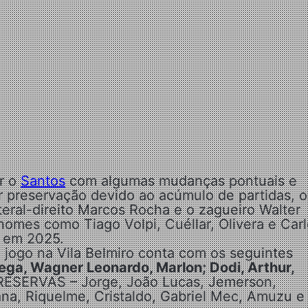
ar o
Santos
com algumas mudanças pontuais e
r preservação devido ao acúmulo de partidas, o
eral-direito Marcos Rocha e o zagueiro Walter
s nomes como Tiago Volpi, Cuéllar, Olivera e Car
s em 2025.
e jogo na Vila Belmiro conta com os seguintes
ega, Wagner Leonardo, Marlon; Dodi, Arthur,
 RESERVAS – Jorge, João Lucas, Jemerson,
na, Riquelme, Cristaldo, Gabriel Mec, Amuzu e