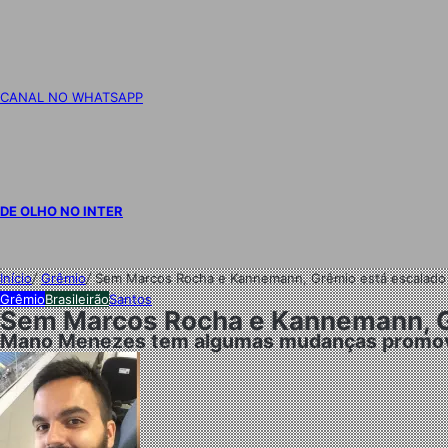
CANAL NO WHATSAPP
DE OLHO NO INTER
Início
/
Grêmio
/
Sem Marcos Rocha e Kannemann, Grêmio está escalado 
Grêmio
Brasileirão
Santos
Sem Marcos Rocha e Kannemann, Gr
Mano Menezes tem algumas mudanças promovi