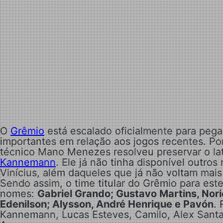
O
Grêmio
está escalado oficialmente para peg
importantes em relação aos jogos recentes. Po
técnico Mano Menezes resolveu preservar o lat
Kannemann
. Ele já não tinha disponível outro
Vinícius, além daqueles que já não voltam mai
Sendo assim, o time titular do Grêmio para est
nomes:
Gabriel Grando; Gustavo Martins, Nori
Edenilson; Alysson, André Henrique e Pavón
.
Kannemann, Lucas Esteves, Camilo, Alex Santa