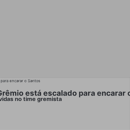
para encarar o Santos
êmio está escalado para encarar 
das no time gremista