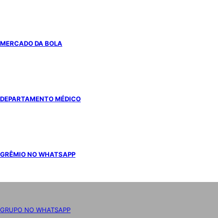
MERCADO DA BOLA
DEPARTAMENTO MÉDICO
GRÊMIO NO WHATSAPP
GRUPO NO WHATSAPP