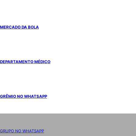
MERCADO DA BOLA
DEPARTAMENTO MÉDICO
GRÊMIO NO WHATSAPP
GRUPO NO WHATSAPP