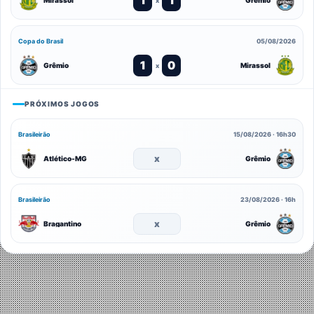
Mirassol
Grêmio
x
Copa do Brasil
05/08/2026
1
0
Grêmio
Mirassol
x
PRÓXIMOS JOGOS
Brasileirão
15/08/2026 · 16h30
x
Atlético-MG
Grêmio
Brasileirão
23/08/2026 · 16h
x
Bragantino
Grêmio