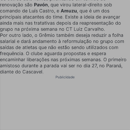
renovação são
Pavón
, que virou lateral-direito sob
comando de Luís Castro, e
Amuzu
, que é um dos
principais atacantes do time. Existe a ideia de avançar
ainda mais nas tratativas depois da reapresentação do
grupo na próxima semana no CT Luiz Carvalho.
Por outro lado, o Grêmio também deseja reduzir a folha
salarial e dará andamento à reformulação no grupo com
saídas de atletas que não estão sendo utilizados com
frequência. O clube aguarda propostas e espera
encaminhar liberações nas próximas semanas. O primeiro
amistoso durante a parada vai ser no dia 27, no Paraná,
diante do Cascavel.
Publicidade