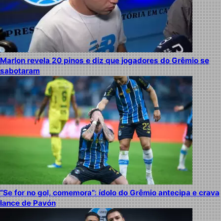
Marlon revela 20 pinos e diz que jogadores do Grêmio se
sabotaram
“Se for no gol, comemora”: ídolo do Grêmio antecipa e crava
lance de Pavón