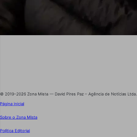
Facebook
X
Linkedin
Instagram
© 2019–2026 Zona Mista — David Pires Paz – Agência de Notícias Ltda.
Página inicial
Sobre o Zona Mista
Política Editorial