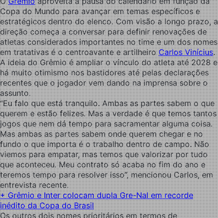
O
Grêmio
aproveita a pausa do calendário em função da
Copa do Mundo para avançar em temas específicos e
estratégicos dentro do elenco. Com visão a longo prazo, a
direção começa a conversar para definir renovações de
atletas considerados importantes no time e um dos nomes
em tratativas é o centroavante e artilheiro
Carlos Vinícius
.
A ideia do Grêmio é ampliar o vínculo do atleta até 2028 e
há muito otimismo nos bastidores até pelas declarações
recentes que o jogador vem dando na imprensa sobre o
assunto.
“Eu falo que está tranquilo. Ambas as partes sabem o que
querem e estão felizes. Mas a verdade é que temos tantos
jogos que nem dá tempo para sacramentar alguma coisa.
Mas ambas as partes sabem onde querem chegar e no
fundo o que importa é o trabalho dentro de campo. Não
viemos para empatar, mas temos que valorizar por tudo
que aconteceu. Meu contrato só acaba no fim do ano e
teremos tempo para resolver isso”, mencionou Carlos, em
entrevista recente.
+ Grêmio e Inter colocam dupla Gre-Nal em recorde
inédito da Copa do Brasil
Os outros dois nomes prioritários em termos de