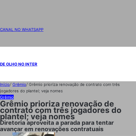
CANAL NO WHATSAPP
DE OLHO NO INTER
Início
/
Grêmio
/
Grêmio prioriza renovação de contrato com três
jogadores do plantel; veja nomes
Grêmio
Grêmio prioriza renovação de
contrato com três jogadores do
plantel; veja nomes
Diretoria aproveita a parada para tentar
avançar em renovações contratuais