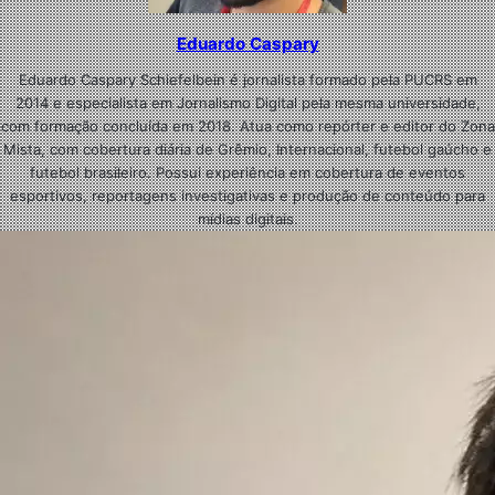
Eduardo Caspary
Eduardo Caspary Schiefelbein é jornalista formado pela PUCRS em
2014 e especialista em Jornalismo Digital pela mesma universidade,
com formação concluída em 2018. Atua como repórter e editor do Zona
Mista, com cobertura diária de Grêmio, Internacional, futebol gaúcho e
futebol brasileiro. Possui experiência em cobertura de eventos
esportivos, reportagens investigativas e produção de conteúdo para
mídias digitais.