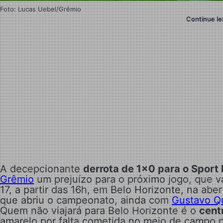
Foto: Lucas Uebel/Grêmio
Continue le
A decepcionante
derrota de 1×0 para o Sport 
Grêmio
um prejuízo para o próximo jogo, que va
17, a partir das 16h, em Belo Horizonte, na aber
que abriu o campeonato, ainda com
Gustavo Q
Quem não viajará para Belo Horizonte é o
cent
amarelo por falta cometida no meio de campo 