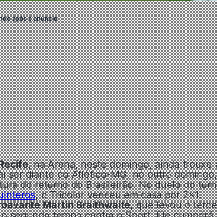
ndo após o anúncio
Recife
, na Arena, neste domingo, ainda trouxe 
i ser diante do Atlético-MG, no outro domingo,
tura do returno do Brasileirão. No duelo do turn
uinteros
, o Tricolor venceu em casa por 2×1.
roavante Martin Braithwaite
, que levou o terce
no segundo tempo contra o Sport. Ele cumprirá