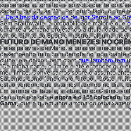
suspensão automática e só volta diante do Cea
sábado, dia 23, às 21h. Por outro lado, o time
+
Detalhes da despedida de Igor Serrote ao Gr
Sem Braithwaite, a probabilidade maior é que
o
durante a semana projetando a titularidade de
tempo diante do Sport e mostrou alguma movim
FUTURO DE MANO MENEZES NO GRÊ
Pelas palavras de Mano, é possível imaginar e
desempenho ruim com derrota no jogo diante 
clube, ele deixou bem claro
que também tem um
“De minha parte, o limite é até entender que e
meu limite. Conversamos sobre o assunto antes
Sabemos como funciona o futebol. Gosto muito
estão vendo o que estamos fazendo no dia a dia
Em termos de tabela, a situação do Grêmio vol
caiu uma posição e
agora é o 15° colocado
, c
Gama
, que é quem abre a zona do rebaixamen
P