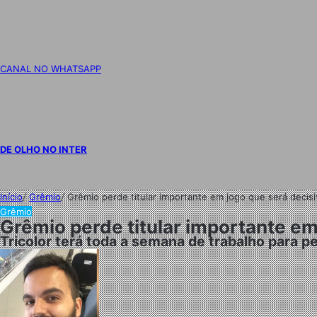
CANAL NO WHATSAPP
DE OLHO NO INTER
Início
/
Grêmio
/
Grêmio perde titular importante em jogo que será decis
Grêmio
Grêmio perde titular importante em
Tricolor terá toda a semana de trabalho para 