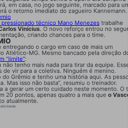
rá, em casa, no jogo seguinte, marcado para u
 terá o retorno imediato do zagueiro Kannemann.
êmio
 pressionado técnico Mano Menezes
trabalhe
Carlos Vinícius
. O novo reforço entrou no seg
entação, criando chances para o time.
MIO
le entregando o cargo em caso de mais um
do Atlético-MG. Mesmo bancado pela direção d
 “limite”
:
u não tenho mais nada para tirar da equipe. Ess
 de vir para a coletiva. Ninguém é menino.
 do Grêmio e tenho uma história aqui. As pess
. Mas isso não basta”, resumiu o treinador.
ta a gerar um certo cuidado neste momento. O 
om 20 pontos, apenas quatro a mais que
o Vasc
to atualmente.
ublicidade