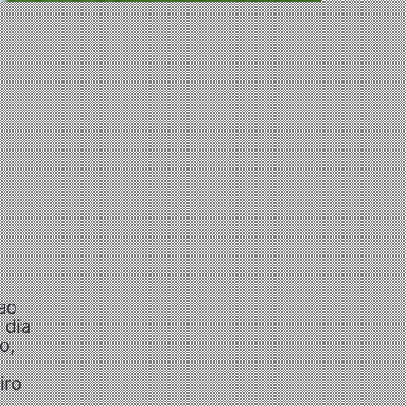
ao
 dia
o,
iro