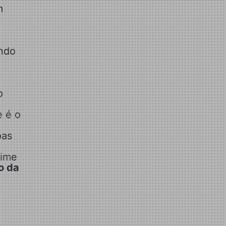
m
undo
o
e é o
oas
time
o da