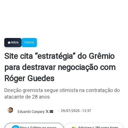
Início
Grêmio
Site cita “estratégia” do Grêmio
para destravar negociação com
Róger Guedes
Direção gremista segue otimista na contratação do
atacante de 28 anos
29/07/2025 - 12:37
Eduardo Caspary
Follow
Mande
on
um
X
e-
mail
Siga o Grêmio no nosso
Adicione o ZM como fonte