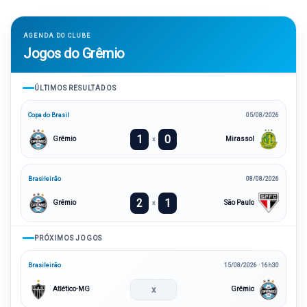
AGENDA DO CLUBE
Jogos do Grêmio
ÚLTIMOS RESULTADOS
Copa do Brasil
05/08/2026
1
0
Grêmio
Mirassol
x
Brasileirão
08/08/2026
2
1
Grêmio
São Paulo
x
PRÓXIMOS JOGOS
Brasileirão
15/08/2026 · 16h30
x
Atlético-MG
Grêmio