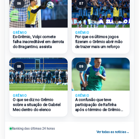
06
07
GRÊMIO
GRÊMIO
Ex-Grêmio, Volpi comete
Por que os últimos jogos
falha inacreditável em derrota
fizeram o Grêmio abrir mão
do Bragantino; assista
de trazer mais um reforço
08
09
GRÊMIO
GRÊMIO
O que se diz no Grêmio
A confusão que teve
sobre a situação de Gabriel
participação de Rafinha
Mec dentro do elenco
após o término de Grêmio
2×1 São Paulo
Ranking das últimas 24 horas
Ver todas as notícias
→