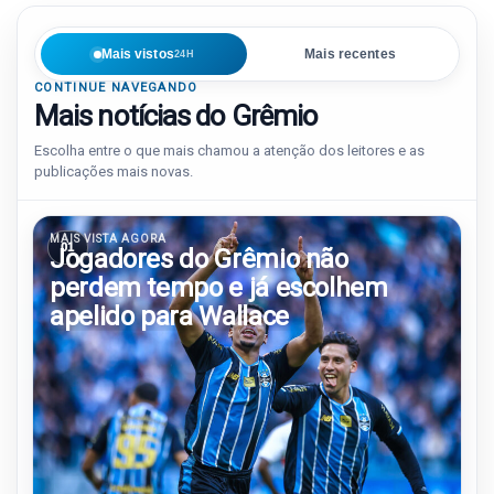
Mais vistos
Mais recentes
24H
CONTINUE NAVEGANDO
Mais notícias do Grêmio
Escolha entre o que mais chamou a atenção dos leitores e as
publicações mais novas.
MAIS VISTA AGORA
01
Jogadores do Grêmio não
perdem tempo e já escolhem
apelido para Wallace