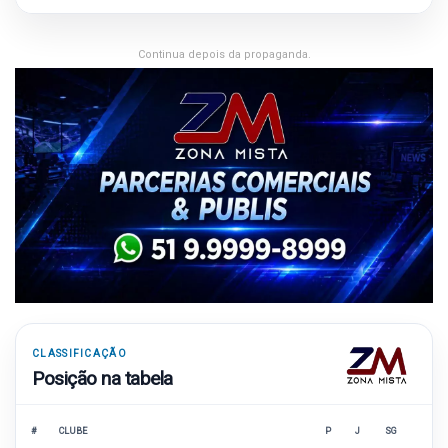
Continua depois da propaganda.
CLASSIFICAÇÃO
Posição na tabela
#
CLUBE
P
J
SG