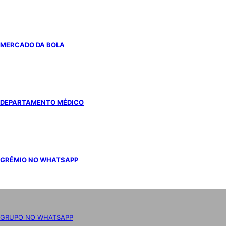
MERCADO DA BOLA
DEPARTAMENTO MÉDICO
GRÊMIO NO WHATSAPP
GRUPO NO WHATSAPP