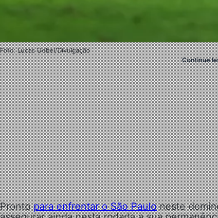
Foto: Lucas Uebel/Divulgação
Continue le
Pronto
para enfrentar o São Paulo
neste doming
assegurar ainda nesta rodada a sua permanência