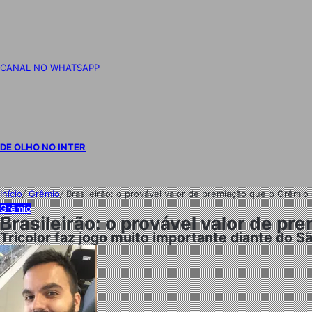
CANAL NO WHATSAPP
DE OLHO NO INTER
Início
/
Grêmio
/
Brasileirão: o provável valor de premiação que o Grêmi
Grêmio
Brasileirão: o provável valor de 
Tricolor faz jogo muito importante diante do 