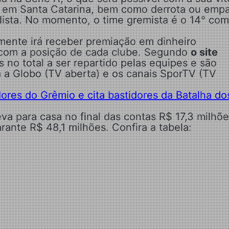
em Santa Catarina, bem como derrota ou emp
ulista. No momento, o time gremista é o 14° com
ente irá receber premiação em dinheiro
 com a posição de cada clube. Segundo
o site
 no total a ser repartido pelas equipes e são
 a Globo (TV aberta) e os canais SporTV (TV
dores do Grêmio e cita bastidores da Batalha do
eva para casa no final das contas R$ 17,3 milhõe
ante R$ 48,1 milhões. Confira a tabela: