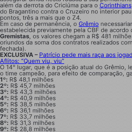
além da derrota do Criciúma para o
Corinthians
do Bragantino contra o Cruzeiro no interior pa
pontos, três a mais que o Z4.
Em caso de permanência, o
Grêmio
necessariam
estabelecida previamente pela CBF de acordo
Gremistas
, os valores chegam a R$ 481 milhões
oriundos da soma dos contratos realizados com
fechada).
EXCLUSIVA –
Patrício pede mais raça aos joga
Aflitos: “Quem viu, viu”
O 14° lugar, que é a posição atual do Grêmio, l
o time campeão, para efeito de comparação, gar
1º:
R$ 48,1 milhões
2º:
R$ 45,7 milhões
3º:
R$ 43,3 milhões
4º:
R$ 40,9 milhões
5º:
R$ 38,5 milhões
6º:
R$ 36,1 milhões
7º:
R$ 33,7 milhões
8º:
R$ 31,3 milhões
9º:
R$ 28,8 milhões