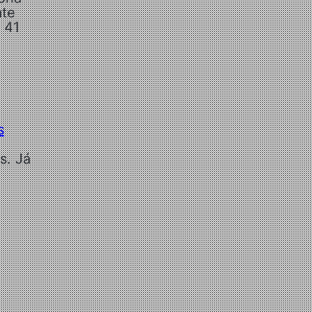
ate
 41
s
s. Já