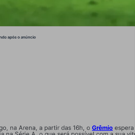
ndo após o anúncio
o, na Arena, a partir das 16h, o
Grêmio
espera
 na Série A, o que será possível com a sua vit