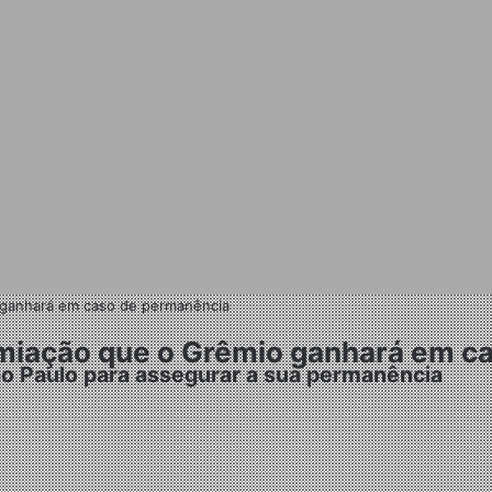
o ganhará em caso de permanência
premiação que o Grêmio ganhará em 
São Paulo para assegurar a sua permanência