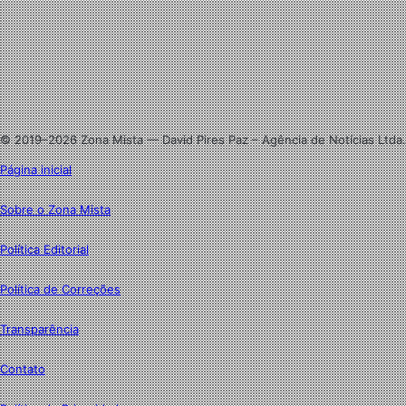
X
Linkedin
Instagram
© 2019–2026 Zona Mista — David Pires Paz – Agência de Notícias Ltda.
Página inicial
Sobre o Zona Mista
Política Editorial
Política de Correções
Transparência
Contato