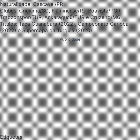
Naturalidade: Cascavel/PR
Clubes: Criciúma/SC, Fluminense/RJ, Boavista/POR,
Trabzonspor/TUR, Ankaragücü/TUR e Cruzeiro/MG
Títulos: Taça Guanabara (2022), Campeonato Carioca
(2022) e Supercopa da Turquia (2020).
Publicidade
Etiquetas