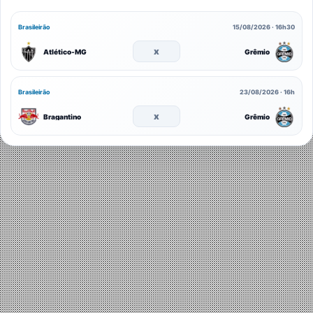
Brasileirão
15/08/2026 · 16h30
x
Atlético-MG
Grêmio
Brasileirão
23/08/2026 · 16h
x
Bragantino
Grêmio