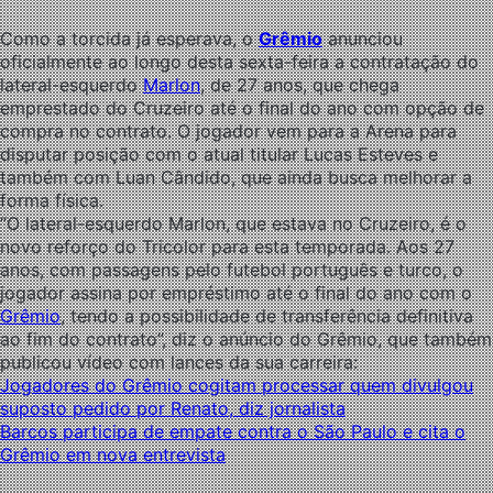
Como a torcida já esperava, o
Grêmio
anunciou
oficialmente ao longo desta sexta-feira a contratação do
lateral-esquerdo
Marlon
, de 27 anos, que chega
emprestado do Cruzeiro até o final do ano com opção de
compra no contrato. O jogador vem para a Arena para
disputar posição com o atual titular Lucas Esteves e
também com Luan Cândido, que ainda busca melhorar a
forma física.
“O lateral-esquerdo Marlon, que estava no Cruzeiro, é o
novo reforço do Tricolor para esta temporada. Aos 27
anos, com passagens pelo futebol português e turco, o
jogador assina por empréstimo até o final do ano com o
Grêmio
, tendo a possibilidade de transferência definitiva
ao fim do contrato”, diz o anúncio do Grêmio, que também
publicou vídeo com lances da sua carreira:
Jogadores do Grêmio cogitam processar quem divulgou
suposto pedido por Renato, diz jornalista
Barcos participa de empate contra o São Paulo e cita o
Grêmio em nova entrevista