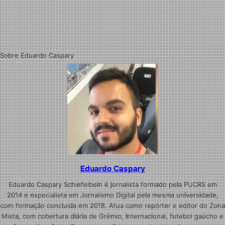
Sobre Eduardo Caspary
Eduardo Caspary
Eduardo Caspary Schiefelbein é jornalista formado pela PUCRS em
2014 e especialista em Jornalismo Digital pela mesma universidade,
com formação concluída em 2018. Atua como repórter e editor do Zona
Mista, com cobertura diária de Grêmio, Internacional, futebol gaúcho e