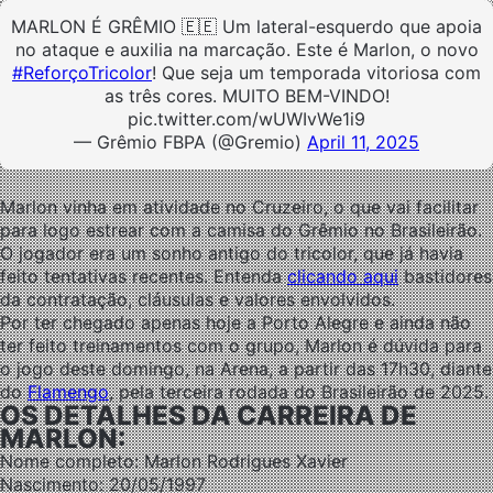
MARLON É GRÊMIO 🇪🇪 Um lateral-esquerdo que apoia
no ataque e auxilia na marcação. Este é Marlon, o novo
#ReforçoTricolor
! Que seja um temporada vitoriosa com
as três cores. MUITO BEM-VINDO!
pic.twitter.com/wUWIvWe1i9
— Grêmio FBPA (@Gremio)
April 11, 2025
Marlon vinha em atividade no Cruzeiro, o que vai facilitar
para logo estrear com a camisa do Grêmio no Brasileirão.
O jogador era um sonho antigo do tricolor, que já havia
feito tentativas recentes. Entenda
clicando aqui
bastidores
da contratação, cláusulas e valores envolvidos.
Por ter chegado apenas hoje a Porto Alegre e ainda não
ter feito treinamentos com o grupo, Marlon é dúvida para
o jogo deste domingo, na Arena, a partir das 17h30, diante
do
Flamengo
, pela terceira rodada do Brasileirão de 2025.
OS DETALHES DA CARREIRA DE
MARLON:
Nome completo: Marlon Rodrigues Xavier
Nascimento: 20/05/1997