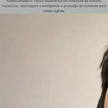
futebol brasileiro. Possui experiência em cobertura de eventos
esportivos, reportagens investigativas e produção de conteúdo para
mídias digitais.