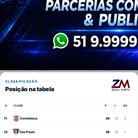
CLASSIFICAÇÃO
Posição na tabela
#
CLUBE
P
J
SG
11
Corinthians
29
21
2
12
São Paulo
26
21
1