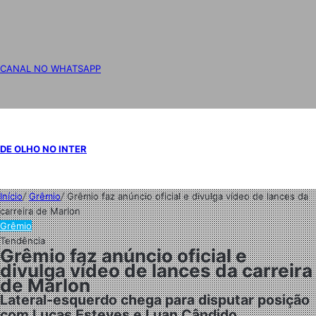
CANAL NO WHATSAPP
DE OLHO NO INTER
Início
/
Grêmio
/
Grêmio faz anúncio oficial e divulga vídeo de lances da
carreira de Marlon
Grêmio
Tendência
Grêmio faz anúncio oficial e
divulga vídeo de lances da carreira
de Marlon
Lateral-esquerdo chega para disputar posição
com Lucas Esteves e Luan Cândido