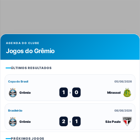
AGENDA DO CLUBE
Jogos do Grêmio
ÚLTIMOS RESULTADOS
Copa do Brasil
05/08/2026
1
0
Grêmio
Mirassol
x
Brasileirão
08/08/2026
2
1
Grêmio
São Paulo
x
PRÓXIMOS JOGOS