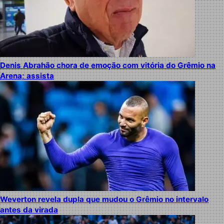
Denis Abrahão chora de emoção com vitória do Grêmio na
Arena; assista
Weverton revela dupla que mudou o Grêmio no intervalo
antes da virada