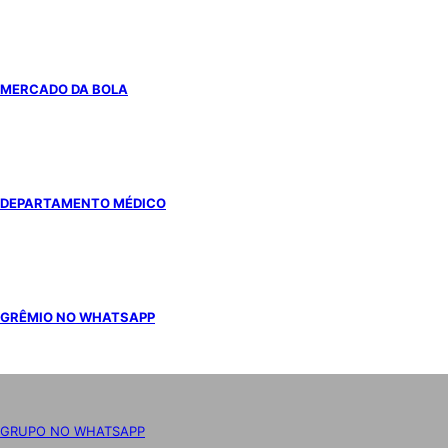
MERCADO DA BOLA
DEPARTAMENTO MÉDICO
GRÊMIO NO WHATSAPP
GRUPO NO WHATSAPP