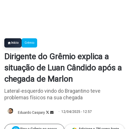
Início
Grêmio
Dirigente do Grêmio explica a
situação de Luan Cândido após a
chegada de Marlon
Lateral-esquerdo vindo do Bragantino teve
problemas físicos na sua chegada
12/04/2025 - 12:57
Eduardo Caspary
Follow
Mande
on
um
X
e-
mail
Siga o Grêmio no nosso
Adicione o ZM como fonte