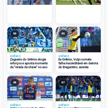
04
05
GRÊMIO
GRÊMIO
Zagueiro do Grêmio elogia
Ex-Grêmio, Volpi comete
reforços e aponta momento
falha inacreditável em derrota
da “virada de chave” no ano
do Bragantino; assista
06
07
GRÊMIO
GRÊMIO