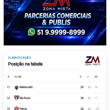
CLASSIFICAÇÃO
Posição na tabela
#
CLUBE
P
J
SG
11
Atlético-MG
29
21
0
12
São Paulo
26
21
1
13
Vitória
26
22
-11