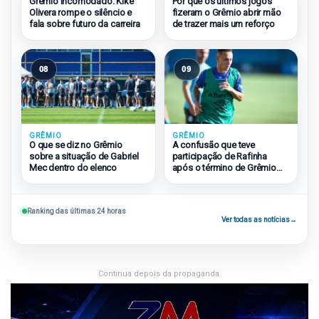
Grêmio incomodado: Kike
Por que os últimos jogos
Olivera rompe o silêncio e
fizeram o Grêmio abrir mão
fala sobre futuro da carreira
de trazer mais um reforço
08
09
GRÊMIO
GRÊMIO
O que se diz no Grêmio
A confusão que teve
sobre a situação de Gabriel
participação de Rafinha
Mec dentro do elenco
após o término de Grêmio
2×1 São Paulo
Ranking das últimas 24 horas
Ver todas as notícias
→
Continua depois da propaganda.