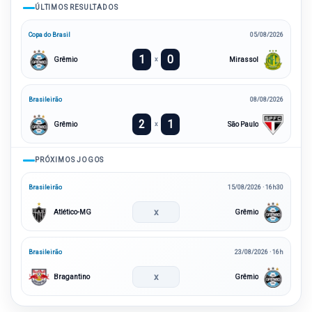
ÚLTIMOS RESULTADOS
Copa do Brasil
05/08/2026
1
0
Grêmio
Mirassol
x
Brasileirão
08/08/2026
2
1
Grêmio
São Paulo
x
PRÓXIMOS JOGOS
Brasileirão
15/08/2026 · 16h30
x
Atlético-MG
Grêmio
Brasileirão
23/08/2026 · 16h
x
Bragantino
Grêmio