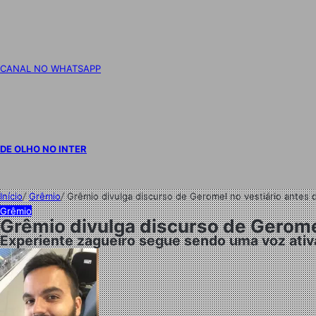
CANAL NO WHATSAPP
DE OLHO NO INTER
Início
/
Grêmio
/
Grêmio divulga discurso de Geromel no vestiário antes d
Grêmio
Grêmio divulga discurso de Geromel
Experiente zagueiro segue sendo uma voz ativa