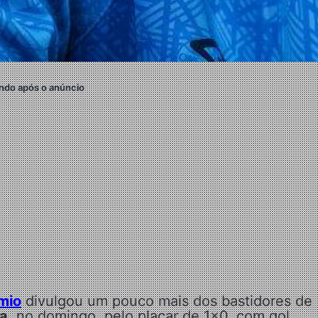
ndo após o anúncio
mio
divulgou um pouco mais dos bastidores de
ma
, no domingo, pelo placar de 1×0, com gol