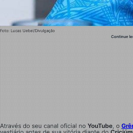
Foto: Lucas Uebel/Divulgação
Continue le
Através do seu canal oficial no
YouTube
, o
Grê
vestiário antes de sua vitória diante do
Criciú