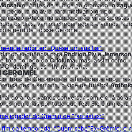
 Monsalve
. Antes da subida ao gramado,
o zagu
uem pegou a palavra para motivar o grupo:
anizado! Ataca marcando e não vira as costas 
 todos os dias, vamos chegar agora e vamos faze
ola perdida”, disse Geromel.
eende repórter: “Quase um auxiliar”
 dando sequência para
Rodrigo Ely e Jemerson
de fora no jogo do
Criciúma
, mas, assim como
-MG, domingo, às 11h, na Arena.
M GEROMEL
contrato de Geromel até o final deste ano, mas
mprensa nesta semana, o vice de futebol
Antôni
inal do ano e vamos conversar com ele lá adian
ores honrarias por tudo que fez. Ele é um cara
ama jogador do Grêmio de “fantástico”
o fim da temporada: “Quem sabe”
Ex-Grêmio: o 