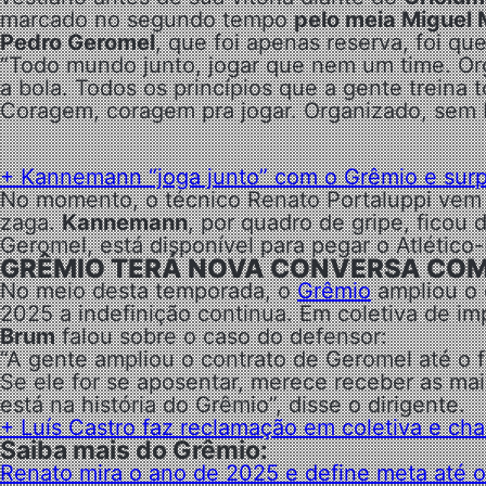
marcado no segundo tempo
pelo meia Miguel
Pedro Geromel
, que foi apenas reserva, foi q
“Todo mundo junto, jogar que nem um time. Org
a bola. Todos os princípios que a gente treina
Coragem, coragem pra jogar. Organizado, sem b
+ Kannemann “joga junto” com o Grêmio e surpr
No momento, o técnico Renato Portaluppi vem
zaga.
Kannemann
, por quadro de gripe, ficou 
Geromel, está disponível para pegar o Atlético
GRÊMIO TERÁ NOVA CONVERSA CO
No meio desta temporada, o
Grêmio
ampliou o 
2025 a indefinição continua. Em coletiva de i
Brum
falou sobre o caso do defensor:
“A gente ampliou o contrato de Geromel até o f
Se ele for se aposentar, merece receber as mai
está na história do Grêmio”, disse o dirigente.
+ Luís Castro faz reclamação em coletiva e ch
Saiba mais do Grêmio:
Renato mira o ano de 2025 e define meta até 