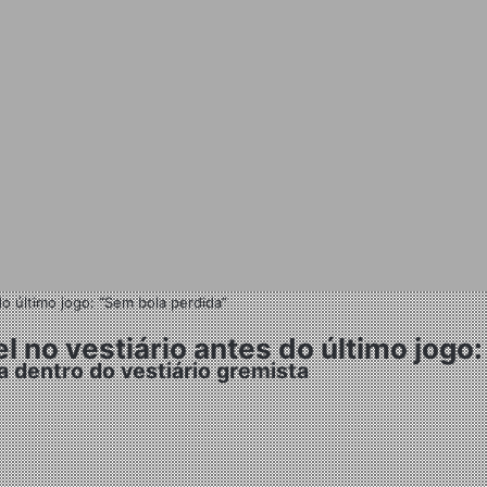
o último jogo: “Sem bola perdida”
 no vestiário antes do último jogo:
 dentro do vestiário gremista