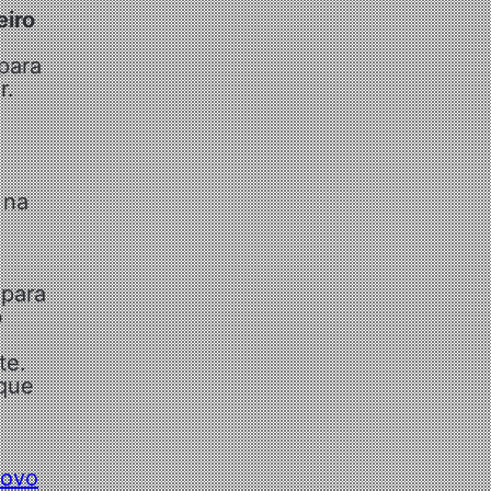
eiro
para
r.
na
 para
o
te.
 que
novo