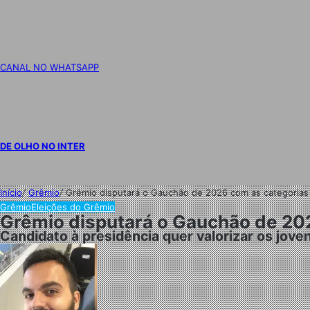
CANAL NO WHATSAPP
DE OLHO NO INTER
Início
/
Grêmio
/
Grêmio disputará o Gauchão de 2026 com as categorias d
Grêmio
Eleições do Grêmio
Grêmio disputará o Gauchão de 202
Candidato à presidência quer valorizar os jove