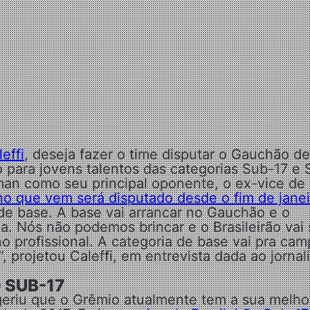
effi
, deseja fazer o time disputar o Gauchão de
para jovens talentos das categorias Sub-17 e 
man como seu principal oponente, o ex-vice de
o que vem será disputado desde o fim de janei
de base. A base vai arrancar no Gauchão e o
a. Nós não podemos brincar e o Brasileirão vai 
 profissional. A categoria de base vai pra cam
 projetou Caleffi, em entrevista dada ao jornali
 SUB-17
geriu que o Grêmio atualmente tem a sua melho