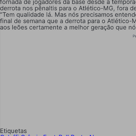
fornada de jogadores da base desde a tempora
derrota nos pênaltis para o Atlético-MG, fora d
“Tem qualidade lá. Mas nós precisamos entende
final de semana que a derrota para o Atlétic
aos leões certamente a melhor geração que nó
P
Etiquetas