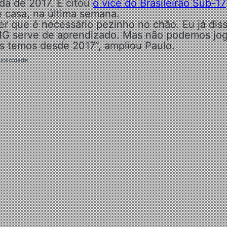
da de 2017. E citou
o vice do Brasileirão Sub-17
e casa, na última semana.
r que é necessário pezinho no chão. Eu já dis
o-MG serve de aprendizado. Mas não podemos jo
s temos desde 2017”, ampliou Paulo.
ublicidade