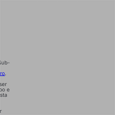
Sub-
ro
.
ser
po e
sta
r