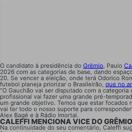
O candidato à presidência do
Grêmio
, Paulo
Cal
2026 com as categorias de base, dando espaço 
20. Se vencer a eleição, onde terá Odorico Ro
futebol planeja priorizar o Brasileirão,
que no an
“O Gauchão vai ser disputado com a categoria 
profissional vai fazer uma grande pré-temporad
um grande objetivo. Temos que estar focados no
vai ter todo o nosso suporte para corresponder”,
Alex Bagé e à Rádio Imortal.
CALEFFI MENCIONA VICE DO GRÊMIO
Na continuidade do seu comentário, Caleffi su