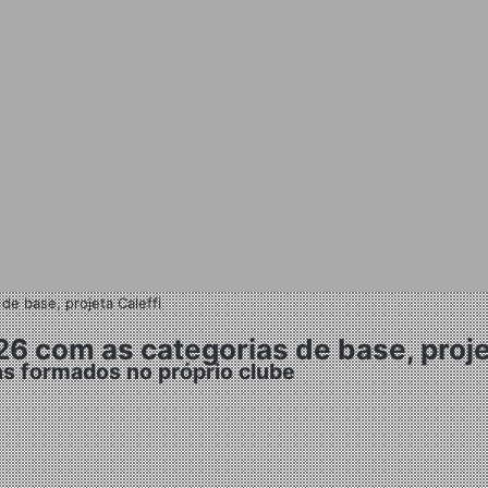
e base, projeta Caleffi
6 com as categorias de base, proje
ns formados no próprio clube