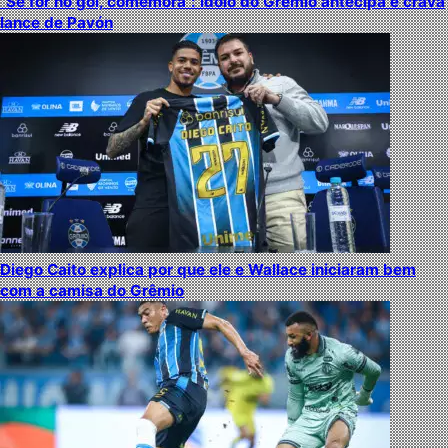
“Se for no gol, comemora”: ídolo do Grêmio antecipa e crava
lance de Pavón
Diego Caito explica por que ele e Wallace iniciaram bem
com a camisa do Grêmio