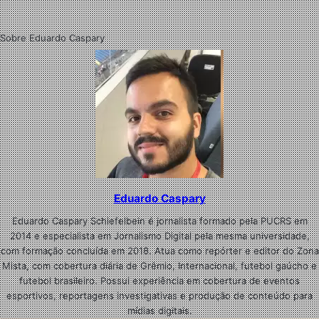
Sobre Eduardo Caspary
Eduardo Caspary
Eduardo Caspary Schiefelbein é jornalista formado pela PUCRS em
2014 e especialista em Jornalismo Digital pela mesma universidade,
com formação concluída em 2018. Atua como repórter e editor do Zona
Mista, com cobertura diária de Grêmio, Internacional, futebol gaúcho e
futebol brasileiro. Possui experiência em cobertura de eventos
esportivos, reportagens investigativas e produção de conteúdo para
mídias digitais.