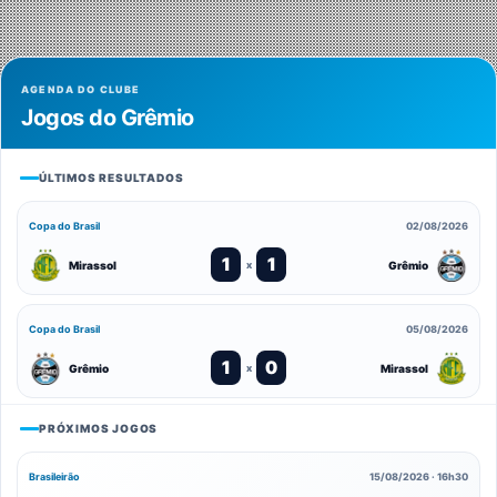
AGENDA DO CLUBE
Jogos do Grêmio
ÚLTIMOS RESULTADOS
Copa do Brasil
02/08/2026
1
1
Mirassol
Grêmio
x
Copa do Brasil
05/08/2026
1
0
Grêmio
Mirassol
x
PRÓXIMOS JOGOS
Brasileirão
15/08/2026 · 16h30