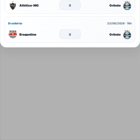
x
Atlético-MG
Grêmio
Brasileirão
23/08/2026 · 16h
x
Bragantino
Grêmio