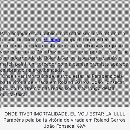
Para engajar o seu público nas redes sociais e reforçar a
torcida brasileira, o
Grêmio
compartilhou o vídeo da
comemoração do tenista carioca João Fonseca logo ao
vencer o croata Dino Prizmic, de virada, por 3 sets a 2, na
segunda rodada de Roland Garros. Isso porque, após o
match point, um torcedor com a camisa gremista aparece
celebrando na arquibancada.
“Onde tiver imortalidade, eu vou estar lá! Parabéns pela
baita vitória de virada em Roland Garros, João Fonseca”,
publicou o Grêmio nas redes sociais ao longo desta
quinta-feira.
ONDE TIVER IMORTALIDADE, EU VOU ESTAR LÁ! 👉🏾🇪🇪
Parabéns pela baita vitória de virada em Roland Garros,
João Fonseca! 🤩🎾