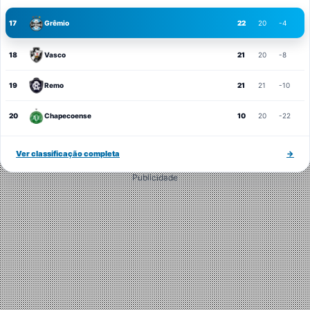
17
Grêmio
22
20
-4
18
Vasco
21
20
-8
19
Remo
21
21
-10
20
Chapecoense
10
20
-22
Ver classificação completa
→
Publicidade