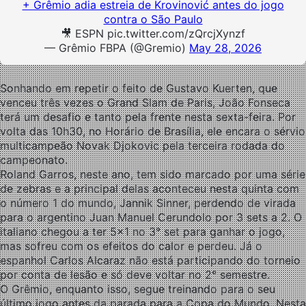
+ Grêmio adia estreia de Krovinović antes do jogo
contra o São Paulo
🎥 ESPN pic.twitter.com/zQrcjXynzf
— Grêmio FBPA (@Gremio)
May 28, 2026
Sonhando em repetir o feito de Gustavo Kuerten, que
venceu três vezes o Grand Slam de Paris, João Fonseca
terá um desafio e tanto pela frente nesta sexta-feira. Por
volta das 10h30, no Horário de Brasília, ele encara o sérvio
multicampeão Novak Djokovic pela terceira rodada do
campeonato.
Roland Garros, neste ano, tem sido marcado por uma série
de zebras e a principal delas aconteceu nesta quinta com
o número 1 do mundo, Jannik Sinner, perdendo de virada
para o argentino Juan Manuel Cerundolo por 3 sets a 2. O
italiano chegou a ter 5×1 no 3° set para ganhar o jogo,
mas sofreu com os efeitos do calor e perdeu. Já o
espanhol Carlos Alcaraz não está participando do torneio
por conta de lesão e só deve voltar no 2° semestre.
O Grêmio, enquanto isso, segue treinando para o seu
último jogo antes da parada para a Copa do Mundo. Nesta