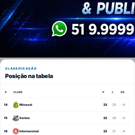
CLASSIFICAÇÃO
Posição na tabela
#
CLUBE
P
J
SG
14
Mirassol
23
20
-4
15
Santos
22
20
-4
16
Internacional
22
21
-4