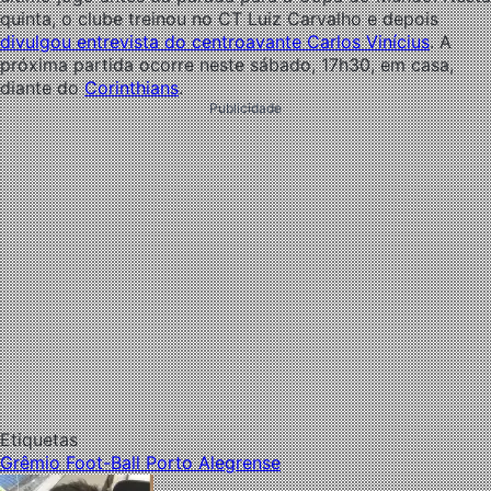
quinta, o clube treinou no CT Luiz Carvalho e depois
divulgou entrevista do centroavante Carlos Vinícius
. A
próxima partida ocorre neste sábado, 17h30, em casa,
diante do
Corinthians
.
Publicidade
Etiquetas
Grêmio Foot-Ball Porto Alegrense