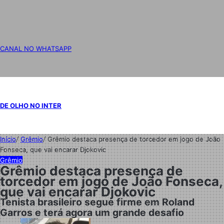
CANAL NO WHATSAPP
DE OLHO NO INTER
Início
/
Grêmio
/
Grêmio destaca presença de torcedor em jogo de João
Fonseca, que vai encarar Djokovic
Grêmio
Grêmio destaca presença de
torcedor em jogo de João Fonseca,
que vai encarar Djokovic
Tenista brasileiro segue firme em Roland
Garros e terá agora um grande desafio