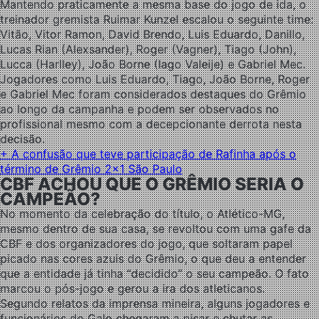
Mantendo praticamente a mesma base do jogo de ida, o
treinador gremista Ruimar Kunzel escalou o seguinte time:
Vitão, Vitor Ramon, David Brendo, Luis Eduardo, Danillo,
Lucas Rian (Alexsander), Roger (Vagner), Tiago (John),
Lucca (Harlley), João Borne (Iago Valeije) e Gabriel Mec.
Jogadores como Luis Eduardo, Tiago, João Borne, Roger
e Gabriel Mec foram considerados destaques do Grêmio
ao longo da campanha e podem ser observados no
profissional mesmo com a decepcionante derrota nesta
decisão.
+ A confusão que teve participação de Rafinha após o
término de Grêmio 2×1 São Paulo
CBF ACHOU QUE O GRÊMIO SERIA O
CAMPEÃO?
No momento da celebração do título, o Atlético-MG,
mesmo dentro de sua casa, se revoltou com uma gafe da
CBF e dos organizadores do jogo, que soltaram papel
picado nas cores azuis do Grêmio, o que deu a entender
que a entidade já tinha “decidido” o seu campeão. O fato
marcou o pós-jogo e gerou a ira dos atleticanos.
Segundo relatos da imprensa mineira, alguns jogadores e
funcionários do Galo chegaram a pisar e chutar as