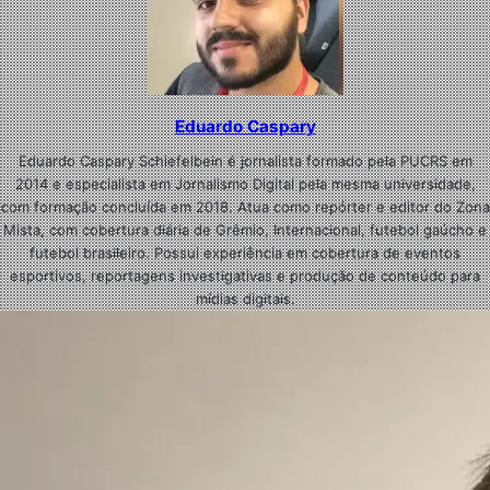
Eduardo Caspary
Eduardo Caspary Schiefelbein é jornalista formado pela PUCRS em
2014 e especialista em Jornalismo Digital pela mesma universidade,
com formação concluída em 2018. Atua como repórter e editor do Zona
Mista, com cobertura diária de Grêmio, Internacional, futebol gaúcho e
futebol brasileiro. Possui experiência em cobertura de eventos
esportivos, reportagens investigativas e produção de conteúdo para
mídias digitais.