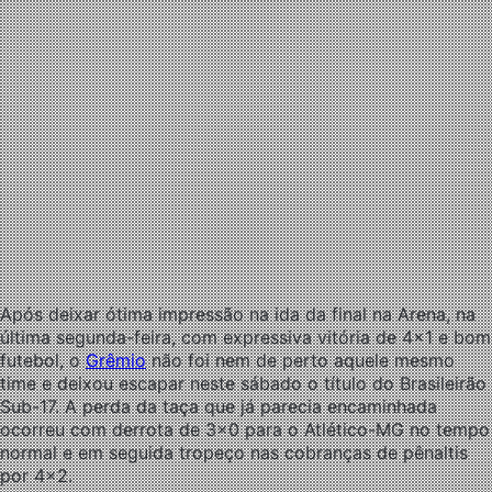
Após deixar ótima impressão na ida da final na Arena, na
última segunda-feira, com expressiva vitória de 4×1 e bom
futebol, o
Grêmio
não foi nem de perto aquele mesmo
time e deixou escapar neste sábado o título do Brasileirão
Sub-17. A perda da taça que já parecia encaminhada
ocorreu com derrota de 3×0 para o Atlético-MG no tempo
normal e em seguida tropeço nas cobranças de pênaltis
por 4×2.