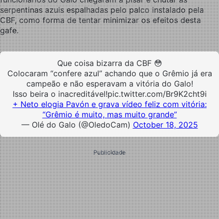
serpentinas azuis espalhadas pelo palco instalado pela
CBF, como forma de tentar minimizar os efeitos desta
gafe.
Que coisa bizarra da CBF 😳
Colocaram “confere azul” achando que o Grêmio já era
campeão e não esperavam a vitória do Galo!
Isso beira o inacreditável!pic.twitter.com/Br9K2cht9i
+ Neto elogia Pavón e grava vídeo feliz com vitória:
“Grêmio é muito, mas muito grande”
— Olé do Galo (@OledoCam)
October 18, 2025
Publicidade