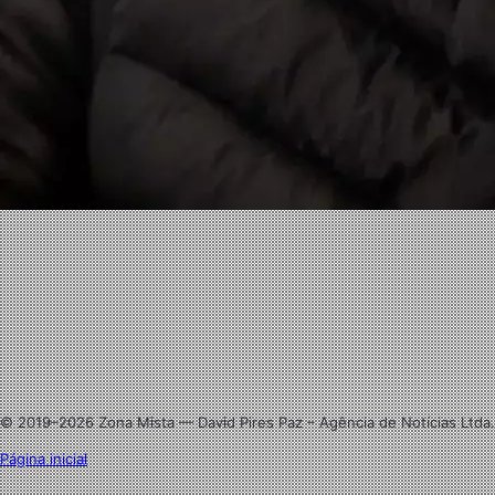
Facebook
X
Linkedin
Instagram
© 2019–2026 Zona Mista — David Pires Paz – Agência de Notícias Ltda.
Página inicial