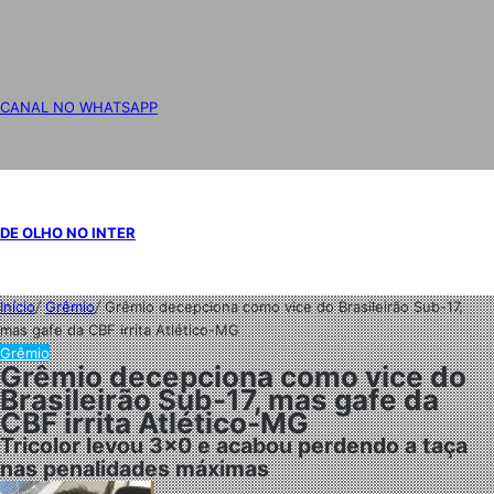
CANAL NO WHATSAPP
DE OLHO NO INTER
Início
/
Grêmio
/
Grêmio decepciona como vice do Brasileirão Sub-17,
mas gafe da CBF irrita Atlético-MG
Grêmio
Grêmio decepciona como vice do
Brasileirão Sub-17, mas gafe da
CBF irrita Atlético-MG
Tricolor levou 3x0 e acabou perdendo a taça
nas penalidades máximas