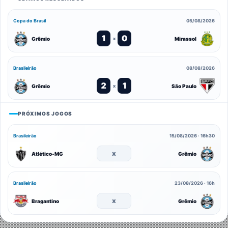
Copa do Brasil
05/08/2026
1
0
Grêmio
Mirassol
x
Brasileirão
08/08/2026
2
1
Grêmio
São Paulo
x
PRÓXIMOS JOGOS
Brasileirão
15/08/2026 · 16h30
x
Atlético-MG
Grêmio
Brasileirão
23/08/2026 · 16h
x
Bragantino
Grêmio