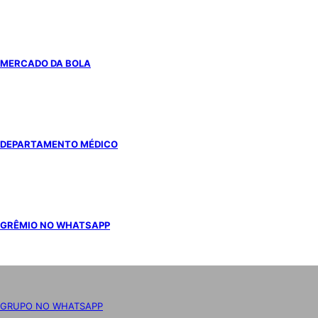
MERCADO DA BOLA
DEPARTAMENTO MÉDICO
GRÊMIO NO WHATSAPP
GRUPO NO WHATSAPP