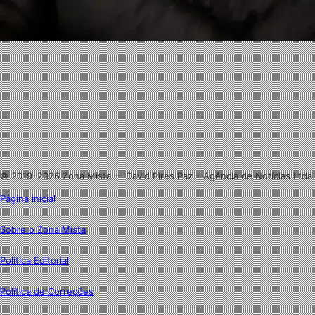
Facebook
X
Linkedin
Instagram
© 2019–2026 Zona Mista — David Pires Paz – Agência de Notícias Ltda.
Página inicial
Sobre o Zona Mista
Política Editorial
Política de Correções