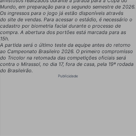
amistosos realizados durante a parada para a Copa do
Mundo, em preparação para o segundo semestre de 2026.
Os ingressos para o jogo já estão disponíveis através
do site de vendas. Para acessar o estádio, é necessário o
cadastro por biometria facial durante o processo de
compra. A abertura dos portões está marcada para as
15h.
A partida será o último teste da equipe antes do retorno
ao Campeonato Brasileiro 2026. O primeiro compromisso
do Tricolor na retomada das competições oficiais será
contra o Mirassol, no dia 17, fora de casa, pela 19ª rodada
do Brasileirão.
Publicidade