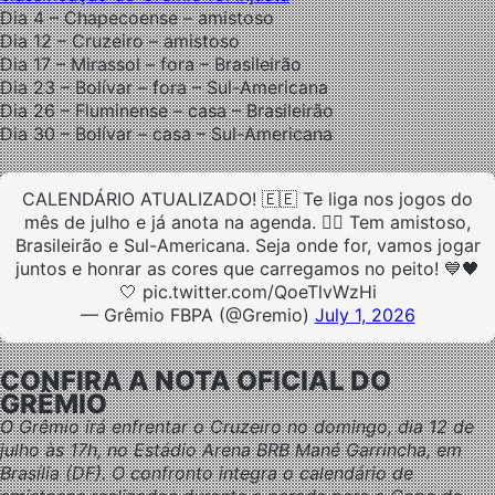
Dia 4 – Chapecoense – amistoso
Dia 12 – Cruzeiro – amistoso
Dia 17 – Mirassol – fora – Brasileirão
Dia 23 – Bolívar – fora – Sul-Americana
Dia 26 – Fluminense – casa – Brasileirão
Dia 30 – Bolívar – casa – Sul-Americana
CALENDÁRIO ATUALIZADO! 🇪🇪 Te liga nos jogos do
mês de julho e já anota na agenda. ✍🏾 Tem amistoso,
Brasileirão e Sul-Americana. Seja onde for, vamos jogar
juntos e honrar as cores que carregamos no peito! 💙🖤
🤍 pic.twitter.com/QoeTlvWzHi
— Grêmio FBPA (@Gremio)
July 1, 2026
CONFIRA A NOTA OFICIAL DO
GRÊMIO
O Grêmio irá enfrentar o Cruzeiro no domingo, dia 12 de
julho às 17h, no Estádio Arena BRB Mané Garrincha, em
Brasília (DF). O confronto integra o calendário de