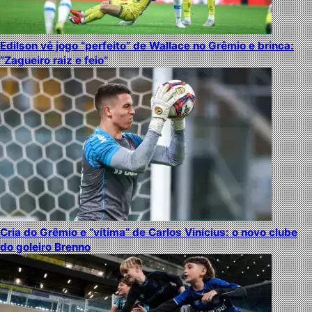
Edilson vê jogo “perfeito” de Wallace no Grêmio e brinca:
“Zagueiro raiz e feio”
Cria do Grêmio e “vítima” de Carlos Vinícius: o novo clube
do goleiro Brenno