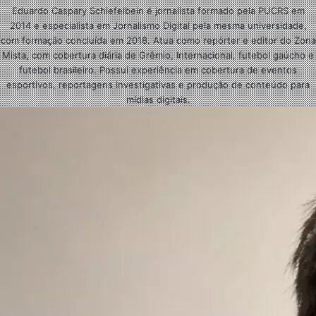
Eduardo Caspary Schiefelbein é jornalista formado pela PUCRS em
2014 e especialista em Jornalismo Digital pela mesma universidade,
com formação concluída em 2018. Atua como repórter e editor do Zona
Mista, com cobertura diária de Grêmio, Internacional, futebol gaúcho e
futebol brasileiro. Possui experiência em cobertura de eventos
esportivos, reportagens investigativas e produção de conteúdo para
mídias digitais.