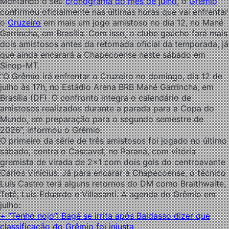
Montando o seu
cronograma do mês de julho
, o
Grêmio
confirmou oficialmente nas últimas horas que vai enfrentar
o
Cruzeiro
em mais um jogo amistoso no dia 12, no Mané
Garrincha, em Brasília. Com isso, o clube gaúcho fará mais
dois amistosos antes da retomada oficial da temporada, já
que ainda encarará a Chapecoense neste sábado em
Sinop-MT.
“O Grêmio irá enfrentar o Cruzeiro no domingo, dia 12 de
julho às 17h, no Estádio Arena BRB Mané Garrincha, em
Brasília (DF). O confronto integra o calendário de
amistosos realizados durante a parada para a Copa do
Mundo, em preparação para o segundo semestre de
2026”, informou o Grêmio.
O primeiro da série de três amistosos foi jogado no último
sábado, contra o Cascavel, no Paraná, com vitória
gremista de virada de 2×1 com dois gols do centroavante
Carlos Vinícius. Já para encarar a Chapecoense, o técnico
Luís Castro terá alguns retornos do DM como Braithwaite,
Tetê, Luis Eduardo e Villasanti. A agenda do Grêmio em
julho:
+ “Tenho nojo”: Bagé se irrita após Baldasso dizer que
classificação do Grêmio foi injusta