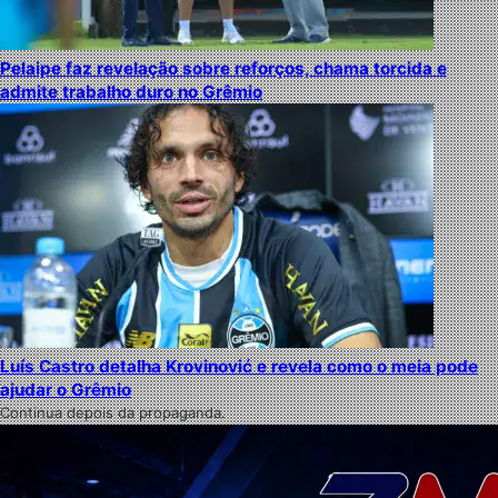
Pelaipe faz revelação sobre reforços, chama torcida e
admite trabalho duro no Grêmio
Luís Castro detalha Krovinović e revela como o meia pode
ajudar o Grêmio
Continua depois da propaganda.