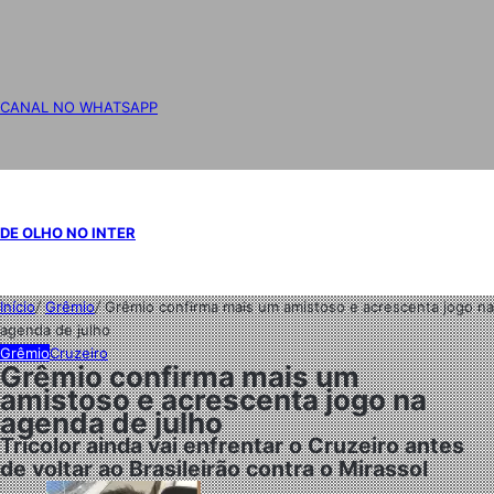
CANAL NO WHATSAPP
DE OLHO NO INTER
Início
/
Grêmio
/
Grêmio confirma mais um amistoso e acrescenta jogo na
agenda de julho
Grêmio
Cruzeiro
Grêmio confirma mais um
amistoso e acrescenta jogo na
agenda de julho
Tricolor ainda vai enfrentar o Cruzeiro antes
de voltar ao Brasileirão contra o Mirassol