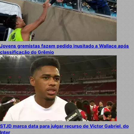
Jovens gremistas fazem pedido inusitado a Wallace após
classificação do Grêmio
STJD marca data para julgar recurso de Victor Gabriel, do
Inter