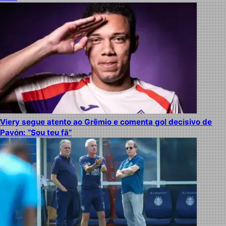
Viery segue atento ao Grêmio e comenta gol decisivo de
Pavón: “Sou teu fã”