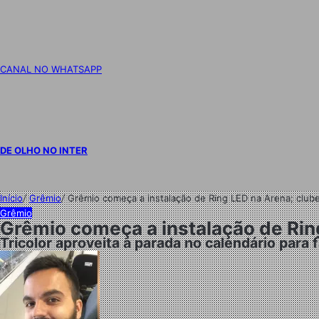
CANAL NO WHATSAPP
DE OLHO NO INTER
Início
/
Grêmio
/
Grêmio começa a instalação de Ring LED na Arena; clube
Grêmio
Grêmio começa a instalação de Ring
Tricolor aproveita a parada no calendário para 