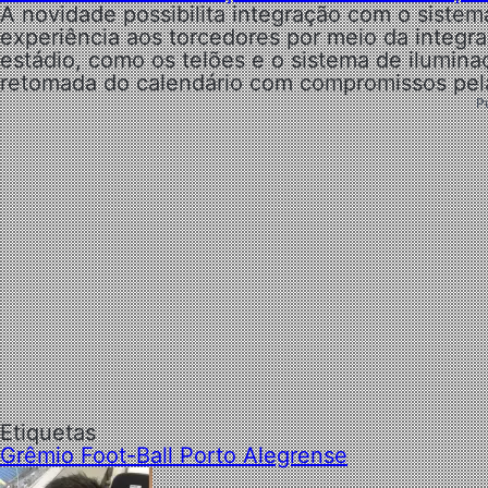
A novidade possibilita integração com o sistem
experiência aos torcedores por meio da integra
estádio, como os telões e o sistema de ilumina
retomada do calendário com compromissos pela 
P
Etiquetas
Grêmio Foot-Ball Porto Alegrense