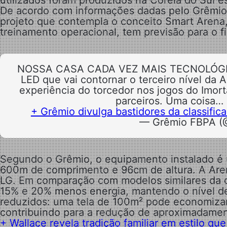
utilizados foram produzidos na Coreia do Sul es
De acordo com informações dadas pelo Grêmio
projeto que contempla o conceito Smart Arena, 
treinamento operacional, tem previsão para o fi
NOSSA CASA CADA VEZ MAIS TECNOLÓGICA 
LED que vai contornar o terceiro nível da 
experiência do torcedor nos jogos do Imor
parceiros. Uma coisa…
+ Grêmio divulga bastidores da classifi
— Grêmio FBPA (
Segundo o Grêmio, o
equipamento instalado é
600m de comprimento e 96cm de altura. A Arena
LG. Em comparação com modelos similares da 
15% e 20% menos energia, mantendo o nível de
reduzidos: uma tela de 100m² pode economizar
contribuindo para a redução de aproximadame
+ Wallace revela tradição familiar em estilo q