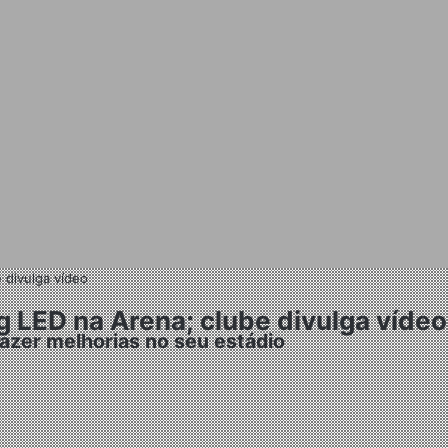
 divulga vídeo
 LED na Arena; clube divulga vídeo
fazer melhorias no seu estádio