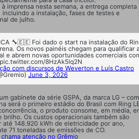
pecialmente para a casa tricolor.
 à imprensa nesta semana, a entrega completa
incluindo a instalação, fases de testes e
nal de julho.
🇪🇪 Foi dado o start na instalação do Ri
Arena. Os novos painéis chegam para qualificar 
tal e abrem novas oportunidades comerciais co
 pic.twitter.com/8HzAk5lq2N
cação com discursos de Weverton e Luís Castro
@Gremio)
June 3, 2026
 um gabinete da série GSPA, da marca LG – com
 será o primeiro estádio do Brasil com Ring L
concorrência, o produto consome, em média, e
 brilho. Os custos operacionais também são
 até 148.920 kWh de eletricidade por ano,
nte 71 toneladas de emissões de CO.
ue chama atenção no Grêmio