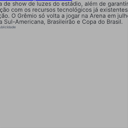
a de show de luzes do estádio, além de garanti
ção com os recursos tecnológicos já existentes
ção. O Grêmio só volta a jogar na Arena em julh
Sul-Americana, Brasileirão e Copa do Brasil.
ublicidade