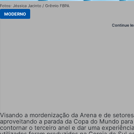
Fotos: Jéssica Jacinto / Grêmio FBPA
MODERNO
Continue le
Visando a mordenização da Arena e de setores 
aproveitando a parada da Copa do Mundo para 
contornar o terceiro anel e dar uma experiênci