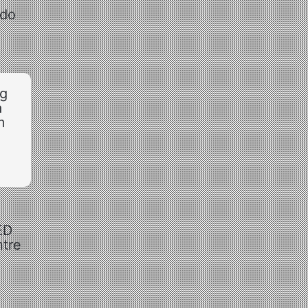
 do
ng
a
m
ED
ntre