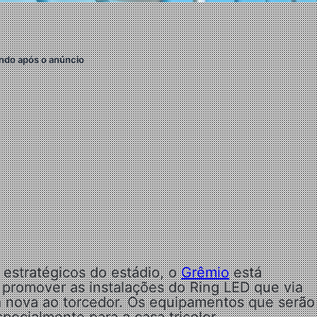
ndo após o anúncio
estratégicos do estádio, o
Grêmio
está
promover as instalações do Ring LED que via
a nova ao torcedor.
Os equipamentos que serão