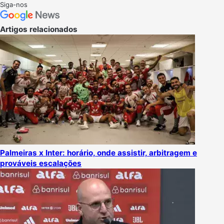
on
um
Siga-nos
X
e-
mail
Artigos relacionados
Palmeiras x Inter: horário, onde assistir, arbitragem e
prováveis escalações