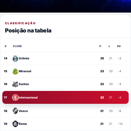
CLASSIFICAÇÃO
Posição na tabela
#
CLUBE
P
J
SG
14
Grêmio
25
21
-3
15
Mirassol
23
20
-4
16
Santos
22
20
-4
17
Internacional
22
21
-4
18
Vasco
21
20
-8
19
Remo
21
21
-10