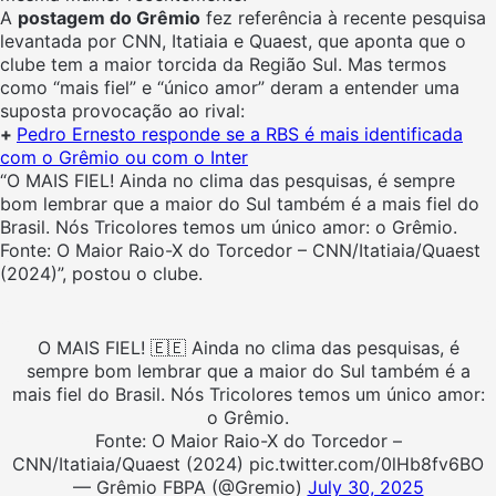
A
postagem do Grêmio
fez referência à recente pesquisa
levantada por CNN, Itatiaia e Quaest, que aponta que o
clube tem a maior torcida da Região Sul. Mas termos
como “mais fiel” e “único amor” deram a entender uma
suposta provocação ao rival:
+
Pedro Ernesto responde se a RBS é mais identificada
com o Grêmio ou com o Inter
“O MAIS FIEL!
Ainda no clima das pesquisas, é sempre
bom lembrar que a maior do Sul também é a mais fiel do
Brasil. Nós Tricolores temos um único amor: o Grêmio.
Fonte: O Maior Raio-X do Torcedor – CNN/Itatiaia/Quaest
(2024)”, postou o clube.
O MAIS FIEL! 🇪🇪 Ainda no clima das pesquisas, é
sempre bom lembrar que a maior do Sul também é a
mais fiel do Brasil. Nós Tricolores temos um único amor:
o Grêmio.
Fonte: O Maior Raio-X do Torcedor –
CNN/Itatiaia/Quaest (2024) pic.twitter.com/0lHb8fv6BO
— Grêmio FBPA (@Gremio)
July 30, 2025