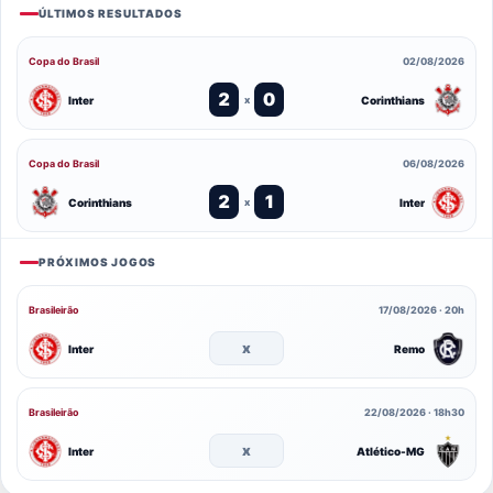
ÚLTIMOS RESULTADOS
Copa do Brasil
02/08/2026
2
0
Inter
Corinthians
x
Copa do Brasil
06/08/2026
2
1
Corinthians
Inter
x
PRÓXIMOS JOGOS
Brasileirão
17/08/2026 · 20h
x
Inter
Remo
Brasileirão
22/08/2026 · 18h30
x
Inter
Atlético-MG