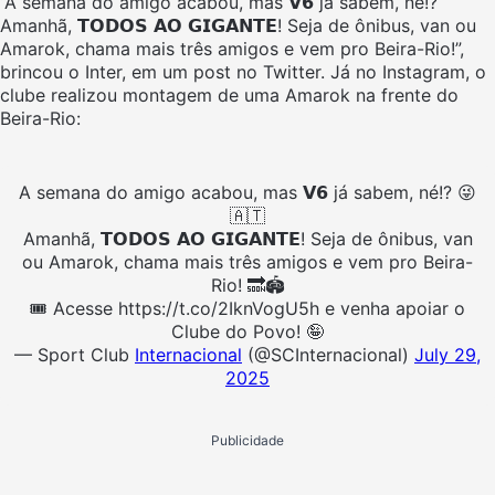
“A semana do amigo acabou, mas 𝗩𝟲 já sabem, né!?
Amanhã, 𝗧𝗢𝗗𝗢𝗦 𝗔𝗢 𝗚𝗜𝗚𝗔𝗡𝗧𝗘! Seja de ônibus, van ou
Amarok, chama mais três amigos e vem pro Beira-Rio!”,
brincou o Inter, em um post no Twitter. Já no Instagram, o
clube realizou montagem de uma Amarok na frente do
Beira-Rio:
A semana do amigo acabou, mas 𝗩𝟲 já sabem, né!? 😜
🇦🇹
Amanhã, 𝗧𝗢𝗗𝗢𝗦 𝗔𝗢 𝗚𝗜𝗚𝗔𝗡𝗧𝗘! Seja de ônibus, van
ou Amarok, chama mais três amigos e vem pro Beira-
Rio! 🔜🏟️
🎟️ Acesse https://t.co/2IknVogU5h e venha apoiar o
Clube do Povo! 🤪
— Sport Club
Internacional
(@SCInternacional)
July 29,
2025
Publicidade