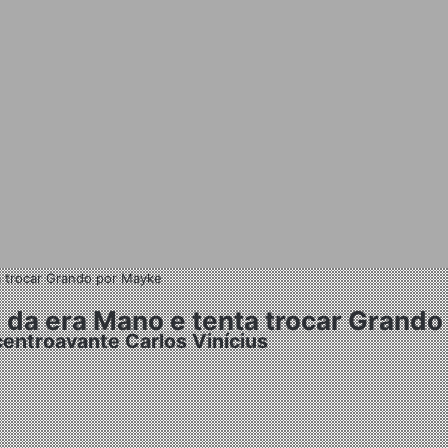
 trocar Grando por Mayke
da era Mano e tenta trocar Grando
centroavante Carlos Vinícius