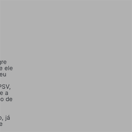
gre
e ele
beu
PSV,
e a
do de
, já
e