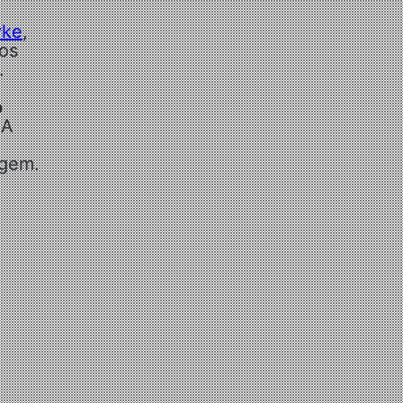
yke
,
gos
.
o
 A
igem.