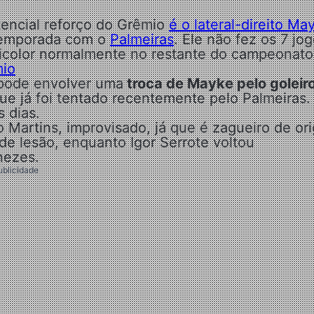
encial reforço do Grêmio
é o lateral-direito Ma
 temporada com o
Palmeiras
. Ele não fez os 7 jo
 Tricolor normalmente no restante do campeonato
mio
pode envolver uma
troca de Mayke pelo goleir
 que já foi tentado recentemente pelo Palmeiras.
 dias.
o Martins, improvisado, já que é zagueiro de or
 de lesão, enquanto Igor Serrote voltou
nezes.
ublicidade