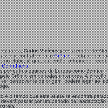
nglaterra,
Carlos Vinícius
já está em Porto Ale
a assinar contrato com o
Grêmio
. Tudo indica qu
 no clube, já que, até então, o treinador rece
o
Corinthians
.
s por outras equipes da Europa como Benfica, 
 pelo Grêmio em períodos anteriores. A direção 
ser centrovante de origem, poderá jogar ao la
jogo.
 é o tempo que este atleta se encontra parado
le deverá passar por um período de readaptação 
streia.