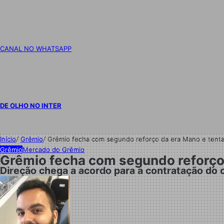
CANAL NO WHATSAPP
DE OLHO NO INTER
Início
/
Grêmio
/
Grêmio fecha com segundo reforço da era Mano e tenta
Grêmio
Mercado do Grêmio
Grêmio fecha com segundo reforço 
Direção chega a acordo para a contratação do 