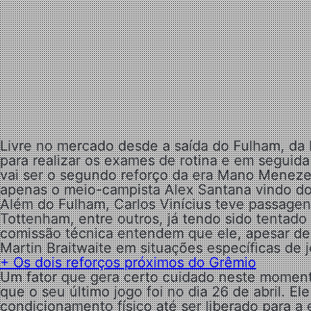
Livre no mercado desde a saída do Fulham, da I
para realizar os exames de rotina e em seguid
vai ser o segundo reforço da era Mano Menezes
apenas o meio-campista Alex Santana vindo d
Além do Fulham, Carlos Vinícius teve passagen
Tottenham, entre outros, já tendo sido tentado
comissão técnica entendem que ele, apesar de 
Martin Braitwaite em situações específicas de 
+
Os dois reforços próximos do Grêmio
Um fator que gera certo cuidado neste momento
que o seu último jogo foi no dia 26 de abril. E
condicionamento físico até ser liberado para a e