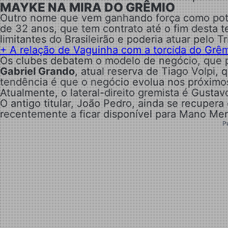
MAYKE NA MIRA DO GRÊMIO
Outro nome que vem ganhando força como pot
de 32 anos, que tem contrato até o fim desta
limitantes do Brasileirão e poderia atuar pelo
+
A relação de Vaguinha com a torcida do Grê
Os clubes debatem o modelo de negócio, que 
Gabriel Grando
, atual reserva de Tiago Volpi,
tendência é que o negócio evolua nos próximos
Atualmente, o lateral-direito gremista é Gustav
O antigo titular, João Pedro, ainda se recupera
recentemente a ficar disponível para Mano Me
P