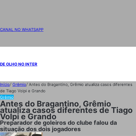
CANAL NO WHATSAPP
DE OLHO NO INTER
Início
/
Grêmio
/
Antes do Bragantino, Grêmio atualiza casos diferentes
de Tiago Volpi e Grando
Grêmio
Antes do Bragantino, Grêmio
atualiza casos diferentes de Tiago
Volpi e Grando
Preparador de goleiros do clube falou da
situação dos dois jogadores