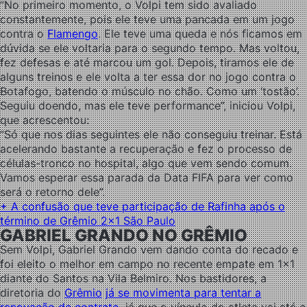
“No primeiro momento, o Volpi tem sido avaliado
constantemente, pois ele teve uma pancada em um jogo
contra o
Flamengo
. Ele teve uma queda e nós ficamos em
dúvida se ele voltaria para o segundo tempo. Mas voltou,
fez defesas e até marcou um gol. Depois, tiramos ele de
alguns treinos e ele volta a ter essa dor no jogo contra o
Botafogo, batendo o músculo no chão. Como um ‘tostão’.
Seguiu doendo, mas ele teve performance”, iniciou Volpi,
que acrescentou:
“Só que nos dias seguintes ele não conseguiu treinar. Está
acelerando bastante a recuperação e fez o processo de
células-tronco no hospital, algo que vem sendo comum.
Vamos esperar essa parada da Data FIFA para ver como
será o retorno dele”.
+ A confusão que teve participação de Rafinha após o
término de Grêmio 2×1 São Paulo
GABRIEL GRANDO NO GRÊMIO
Sem Volpi, Gabriel Grando vem dando conta do recado e
foi eleito o melhor em campo no recente empate em 1×1
diante do Santos na Vila Belmiro. Nos bastidores, a
diretoria do
Grêmio
já se movimenta para tentar a