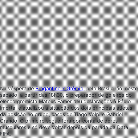
Na véspera de
Bragantino x Grêmio
, pelo Brasileirão, neste
sábado, a partir das 18h30, o preparador de goleiros do
elenco gremista Mateus Famer deu declarações à Rádio
Imortal e atualizou a situação dos dois principais atletas
da posição no grupo, casos de Tiago Volpi e Gabriel
Grando. O primeiro segue fora por conta de dores
musculares e só deve voltar depois da parada da Data
FIFA.