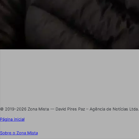
Facebook
X
Linkedin
Instagram
© 2019–2026 Zona Mista — David Pires Paz – Agência de Notícias Ltda.
Página inicial
Sobre o Zona Mista