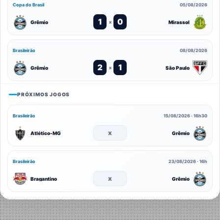
Copa do Brasil
05/08/2026
1
0
Grêmio
Mirassol
x
Brasileirão
08/08/2026
2
1
Grêmio
São Paulo
x
PRÓXIMOS JOGOS
Brasileirão
15/08/2026 · 16h30
x
Atlético-MG
Grêmio
Brasileirão
23/08/2026 · 16h
x
Bragantino
Grêmio