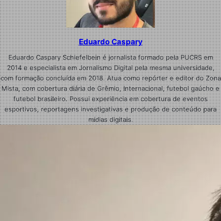
Eduardo Caspary
Eduardo Caspary Schiefelbein é jornalista formado pela PUCRS em
2014 e especialista em Jornalismo Digital pela mesma universidade,
com formação concluída em 2018. Atua como repórter e editor do Zona
Mista, com cobertura diária de Grêmio, Internacional, futebol gaúcho e
futebol brasileiro. Possui experiência em cobertura de eventos
esportivos, reportagens investigativas e produção de conteúdo para
mídias digitais.