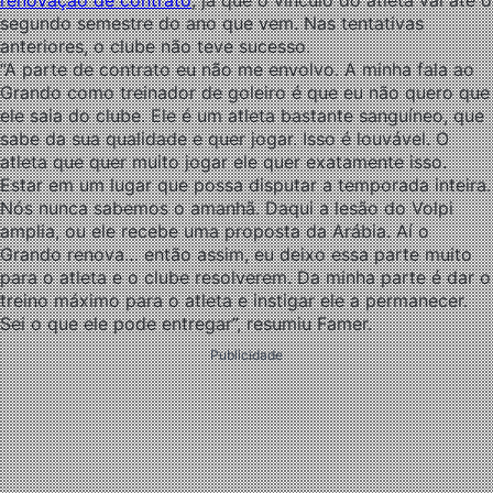
renovação de contrato
, já que o vínculo do atleta vai até o
segundo semestre do ano que vem. Nas tentativas
anteriores, o clube não teve sucesso.
“A parte de contrato eu não me envolvo. A minha fala ao
Grando como treinador de goleiro é que eu não quero que
ele saia do clube. Ele é um atleta bastante sanguíneo, que
sabe da sua qualidade e quer jogar. Isso é louvável. O
atleta que quer muito jogar ele quer exatamente isso.
Estar em um lugar que possa disputar a temporada inteira.
Nós nunca sabemos o amanhã. Daqui a lesão do Volpi
amplia, ou ele recebe uma proposta da Arábia. Aí o
Grando renova… então assim, eu deixo essa parte muito
para o atleta e o clube resolverem. Da minha parte é dar o
treino máximo para o atleta e instigar ele a permanecer.
Sei o que ele pode entregar”, resumiu Famer.
Publicidade