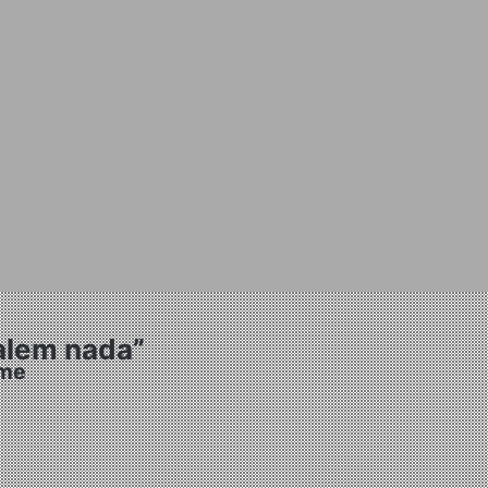
valem nada”
ime