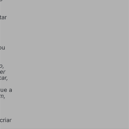
tar
ou
o,
er
ar,
que a
m,
criar