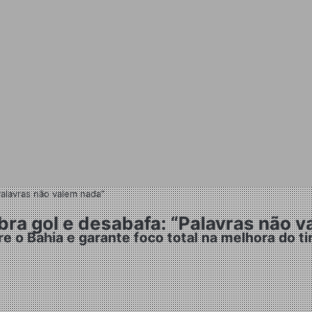
Palavras não valem nada”
bra gol e desabafa: “Palavras não 
e o Bahia e garante foco total na melhora do t