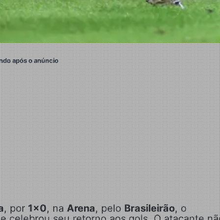
ndo após o anúncio
a
, por
1×0
, na
Arena
, pelo
Brasileirão
, o
e celebrou seu retorno aos gols. O atacante nã