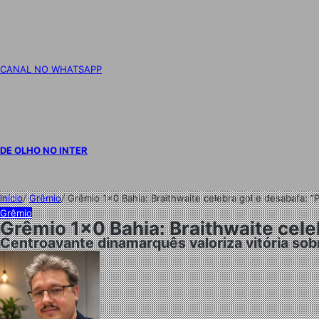
CANAL NO WHATSAPP
DE OLHO NO INTER
Início
/
Grêmio
/
Grêmio 1×0 Bahia: Braithwaite celebra gol e desabafa: “
Grêmio
Grêmio 1×0 Bahia: Braithwaite cele
Centroavante dinamarquês valoriza vitória sobr