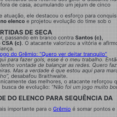
 fora de casa, acumulando um jejum de cinco
e atuação, ele destacou o esforço para conquis
 no elenco
e projetou evolução do time sob o
RTIDAS DE SECA
ar, passando em branco contra
Santos (c),
e CSA (c)
. O atacante valorizou a vitória e afirm
iança.
jogo do Grêmio: “Quero ver deitar tranquilo”
ui para fazer gols, esse é o meu trabalho. Entã
tenho vontade de balançar as redes. Quero faz
iras. Mas a verdade é que estou aqui para marc
lho”,
desabafou Braithwaite.
nicamente das melhores, o atacante reforçou 
m busca de evolução:
“Não foi um jogo muito bo
E DO ELENCO PARA SEQUÊNCIA DA
is importante para o
Grêmio
é somar pontos e 