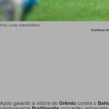
Foto: Lucas Uebel/Grêmio
Continue le
Após garantir a vitória do
Grêmio
contra o
Bahi
centroavante
Braithwaite
concedeu entrevista 