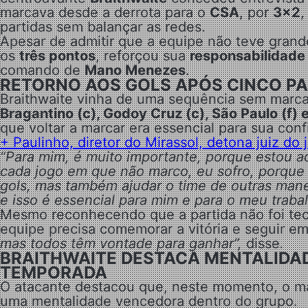
marcava desde a derrota para o
CSA
, por
3×2
,
partidas sem balançar as redes.
Apesar de admitir que a equipe não teve grand
os
três pontos
, reforçou sua
responsabilidade
comando de
Mano Menezes
.
RETORNO AOS GOLS APÓS CINCO PA
Braithwaite vinha de uma sequência sem marc
Bragantino (c), Godoy Cruz (c), São Paulo (f) 
que voltar a marcar era essencial para sua conf
+ Paulinho, diretor do Mirassol, detona juiz do 
“Para mim, é muito importante, porque estou aq
cada jogo em que não marco, eu sofro, porque 
gols, mas também ajudar o time de outras mane
e isso é essencial para mim e para o meu traba
Mesmo reconhecendo que a partida não foi tec
equipe precisa comemorar a vitória e seguir e
mas todos têm vontade para ganhar”,
disse
.
BRAITHWAITE DESTACA MENTALIDAD
TEMPORADA
O atacante destacou que, neste momento, o ma
uma mentalidade vencedora dentro do grupo.