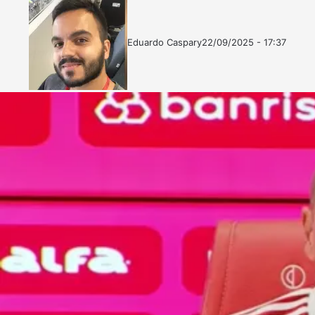
Eduardo Caspary
22/09/2025 - 17:37
Follow
Mande
on
um
X
e-
mail