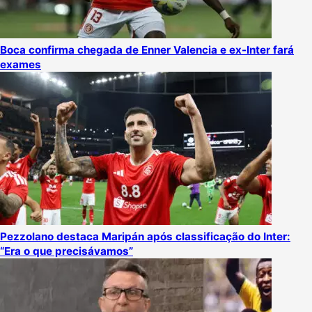
Boca confirma chegada de Enner Valencia e ex-Inter fará
exames
Pezzolano destaca Maripán após classificação do Inter:
“Era o que precisávamos”