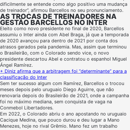
dificilmente se entende como algo positivo uma mudança
de treinador”, afirmou Barcellos no seu pronunciamento.
AS TROCAS DE TREINADORES NA
GESTÃO BARCELLOS NO INTER
Eleito como novo presidente no final de 2020, Barcellos
assumiu o Inter ainda com Abel Braga, já que a temporada
de 2020 avançou para dentro de 2021 por conta dos
atrasos gerados pela pandemia. Mas, assim que terminou
o Brasileirão, com o Colorado sendo vice, o novo
presidente descartou Abel e contratou o espanhol Miguel
Ángel Ramírez.
+ Diniz afirma que a arbitragem foi “determinante” para a
classificação do Inter
Sem ter sucesso algum com Ramírez, Barcellos o trocou
meses depois pelo uruguaio Diego Aguirre, que não
renovaria depois do Brasileirão de 2021, onde a campanha
foi no máximo mediana, sem conquista de vaga na
Conmebol Libertadores.
Em 2022, o Colorado abriu o ano apostando no uruguaio
Cacique Medina, que pouco durou e deu lugar a Mano
Menezes, hoje no rival Grêmio. Mano fez um trabalho