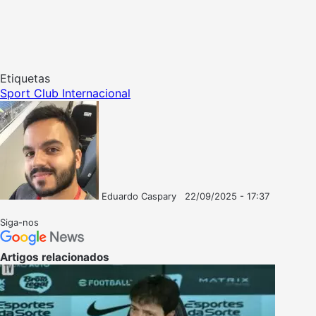
Etiquetas
Sport Club Internacional
Eduardo Caspary
22/09/2025 - 17:37
Follow
Mande
on
um
Siga-nos
X
e-
mail
Artigos relacionados