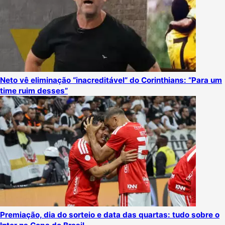
Neto vê eliminação “inacreditável” do Corinthians: “Para um
time ruim desses”
Premiação, dia do sorteio e data das quartas: tudo sobre o