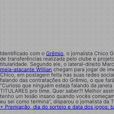
Identificado com o
Grêmio
, o jornalista Chico
de transferências realizada pelo clube e proje
titularidade. Segundo ele, o lateral-direito Ma
meia-atacante Willian
chegam para jogar de ime
Chico, em postagem feita nas suas redes socia
falando das contratações do Grêmio, o que fará
“Curioso que ninguém esteja falando da janela
TITULARES pro time. Quer saber?! Melhor assim
tenho um tesão insano quando vocês começam a
eu sei como termina”, disparou o jornalista da 
+ Premiação, dia do sorteio e data dos jogos: 