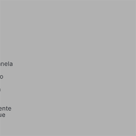
anela
 o
m
ente
ue