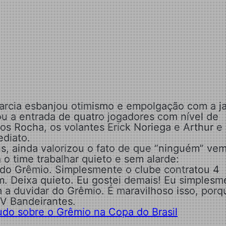
 Garcia esbanjou otimismo e empolgação com a j
tou a entrada de quatro jogadores com nível de
rcos Rocha, os volantes Erick Noriega e Arthur e
diato.
is, ainda valorizou o fato de que “ninguém” ve
 o time trabalhar quieto e sem alarde:
 do Grêmio. Simplesmente o clube contratou 4
. Deixa quieto. Eu gostei demais! Eu simplesm
 duvidar do Grêmio. É maravilhoso isso, porq
TV Bandeirantes.
tudo sobre o Grêmio na Copa do Brasil