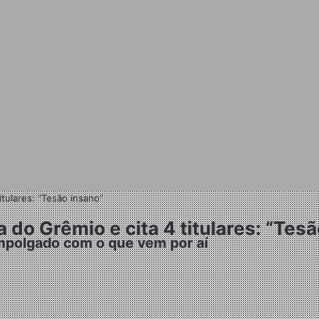
itulares: “Tesão insano”
do Grêmio e cita 4 titulares: “Tesã
empolgado com o que vem por aí