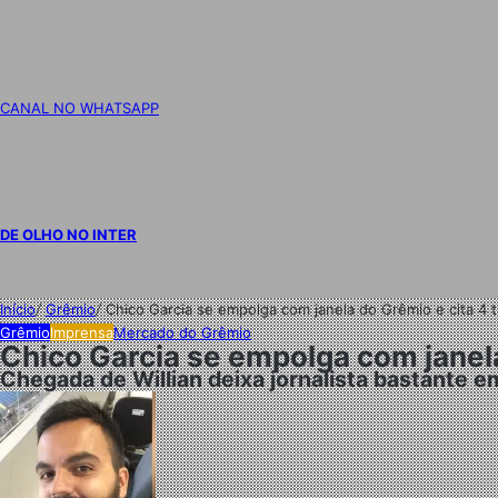
CANAL NO WHATSAPP
DE OLHO NO INTER
Início
/
Grêmio
/
Chico Garcia se empolga com janela do Grêmio e cita 4 t
Grêmio
Imprensa
Mercado do Grêmio
Chico Garcia se empolga com janela 
Chegada de Willian deixa jornalista bastante 