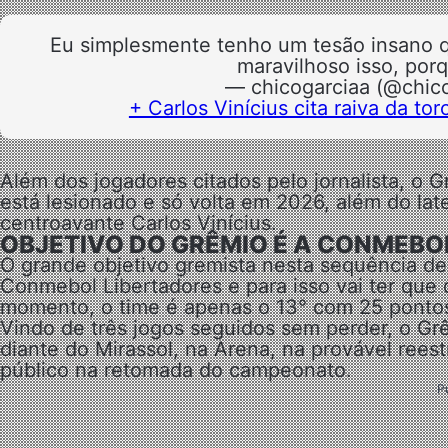
Eu simplesmente tenho um tesão insano 
maravilhoso isso, por
— chicogarciaa (@chic
+ Carlos Vinícius cita raiva da to
Além dos jogadores citados pelo jornalista, o
está lesionado e só volta em 2026, além do lat
centroavante Carlos Vinícius.
OBJETIVO DO GRÊMIO É A CONMEBO
O grande objetivo gremista nesta sequência d
Conmebol Libertadores e para isso vai ter que 
momento, o time é apenas o 13° com 25 pontos 
Vindo de três jogos seguidos sem perder, o Grê
diante do Mirassol, na Arena, na provável rees
público na retomada do campeonato.
P