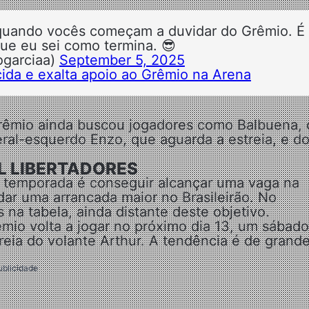
quando vocês começam a duvidar do Grêmio. É
que eu sei como termina. 😎
ogarciaa)
September 5, 2025
rcida e exalta apoio ao Grêmio na Arena
 Grêmio ainda buscou jogadores como Balbuena,
eral-esquerdo Enzo, que aguarda a estreia, e d
L LIBERTADORES
e temporada é conseguir alcançar uma vaga na
dar uma arrancada maior no Brasileirão. No
na tabela, ainda distante deste objetivo.
mio volta a jogar no próximo dia 13, um sábado
treia do volante Arthur. A tendência é de grand
ublicidade