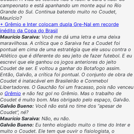
campeonato e está apanhando um monte aqui no Rio
Grande do Sul. Continua batendo muito no Coudet,
Maurício?
+ Grêmio e Inter colocam dupla Gre-Nal em recorde
inédito da Copa do Brasil
Maurício Saraiva:
Você me dá uma letra e uma deixa
maravilhosa. A crítica que o Saraiva fez a Coudet foi
pontual em cima de uma estratégia que ele usou contra o
Atlético que é diferente do seu jeito de fazer futebol. E eu
escrevi que ele ganhou os jogos anteriores do jeito
Coudet de ser. E voltou a ganhar do Botafogo assim.
Então, Galvão, a crítica foi pontual. O conjunto de obra de
Coudet é inatacável em Brasileirão e Conmebol
Libertadores. O Gauchão foi um fracasso, pois não venceu
o
Grêmio
e não fez gol no Grêmio. Mas o trabalho de
Coudet é muito bom. Mas obrigado pelo espaço, Galvão.
Galvão Bueno:
Você não está no time dos “apesar de
Coudet”, né?
Maurício Saraiva:
Não, eu não.
Galvão Bueno:
Eu tenho elogiado muito o time do Inter e
muito o Coudet. Ele tem que ouvir o fisiologista, o