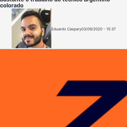
colorado
Eduardo Caspary
03/09/2020 - 15:37
Follow
Mande
on
um
X
e-
mail