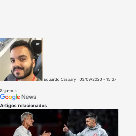
Eduardo Caspary
03/09/2020 - 15:37
Follow
Mande
on
um
Siga-nos
X
e-
mail
Artigos relacionados