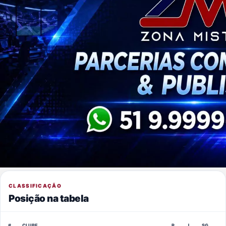
CLASSIFICAÇÃO
Posição na tabela
#
CLUBE
P
J
SG