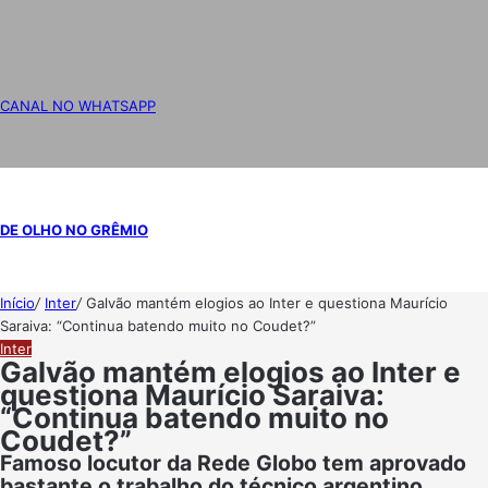
CANAL NO WHATSAPP
DE OLHO NO GRÊMIO
Início
/
Inter
/
Galvão mantém elogios ao Inter e questiona Maurício
Saraiva: “Continua batendo muito no Coudet?”
Inter
Galvão mantém elogios ao Inter e
questiona Maurício Saraiva:
“Continua batendo muito no
Coudet?”
Famoso locutor da Rede Globo tem aprovado
bastante o trabalho do técnico argentino